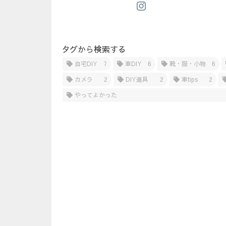
タグから検索する
自宅DIY
7
車DIY
6
靴・服・小物
6
カメラ
2
DIY道具
2
車tips
2
やってよかった