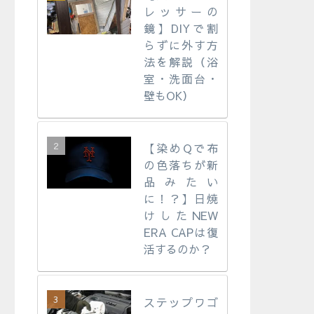
レッサーの
鏡】DIYで割
らずに外す方
法を解説（浴
室・洗面台・
壁もOK）
【染めQで布
の色落ちが新
品みたい
に！？】日焼
けしたNEW
ERA CAPは復
活するのか？
ステップワゴ