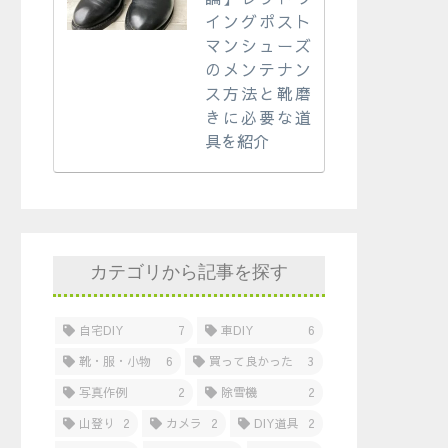
イングポスト
マンシューズ
のメンテナン
ス方法と靴磨
きに必要な道
具を紹介
カテゴリから記事を探す
自宅DIY
7
車DIY
6
靴・服・小物
6
買って良かった
3
写真作例
2
除雪機
2
山登り
2
カメラ
2
DIY道具
2