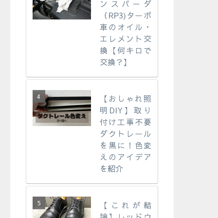
ンスパーダ
（RP3)ターボ
車のオイル・
エレメント交
換【何キロで
交換？】
【おしゃれ照
明DIY】取り
付け工事不要
ダクトレール
を黒に！色変
えのアイデア
を紹介
【これが結
論】レッドウ