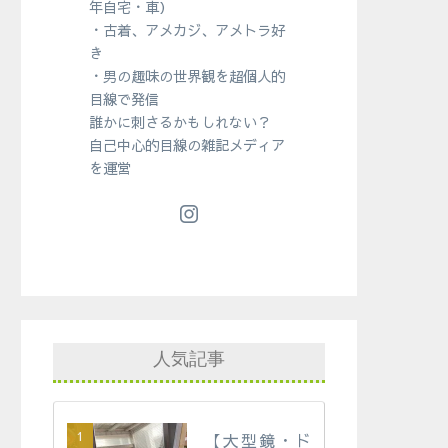
年自宅・車）
・古着、アメカジ、アメトラ好
き
・男の趣味の世界観を超個人的
目線で発信
誰かに刺さるかもしれない？
自己中心的目線の雑記メディア
を運営
人気記事
【大型鏡・ド