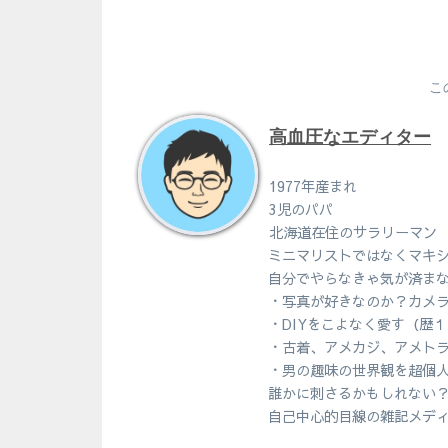
こ
高血圧なエディター
1977年産まれ
3児のパパ
北海道在住のサラリーマン
ミニマリストではなくマキ
自分でやらなきゃ気が済ま
・写真が好きなのか？カメ
・DIYをこよなく愛す（歴
・古着、アメカジ、アメト
・男の趣味の世界観を超個
誰かに刺さるかもしれない
自己中心的目線の雑記メデ