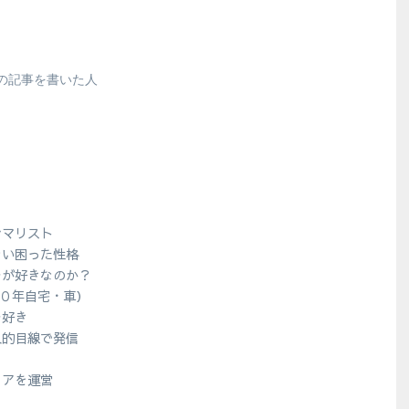
の記事を書いた人
シマリスト
ない困った性格
ラが好きなのか？
１０年自宅・車）
ラ好き
人的目線で発信
？
ィアを運営