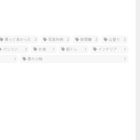
買って良かった
3
写真作例
2
除雪機
2
山登り
2
パソコン
2
お酒
1
筋トレ
1
インテリア
1
1
男の小物
1