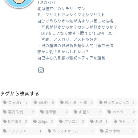
3児のパパ
北海道在住のサラリーマン
ミニマリストではなくマキシマリスト
自分でやらなきゃ気が済まない困った性格
・写真が好きなのか？カメラが好きなのか？
・DIYをこよなく愛す（歴１０年自宅・車）
・古着、アメカジ、アメトラ好き
・男の趣味の世界観を超個人的目線で発信
誰かに刺さるかもしれない？
自己中心的目線の雑記メディアを運営
タグから検索する
自宅DIY
7
車DIY
6
靴・服・小物
6
買って良かった
3
写真作例
2
除雪機
2
山登り
2
カメラ
2
DIY道具
2
車tips
2
パソコン
2
お酒
1
筋トレ
1
インテリア
1
やってよかった
1
男の小物
1