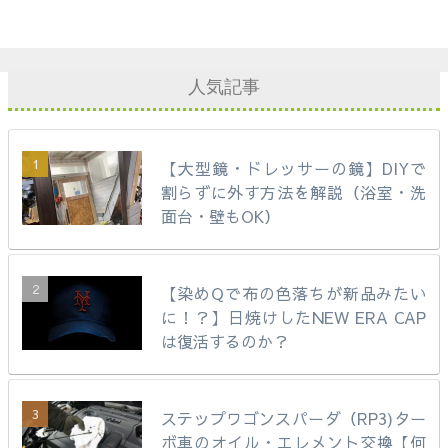
人気記事
【大型鏡・ドレッサーの鏡】DIYで
割らずに外す方法を解説（浴室・洗
面台・壁もOK）
【染めQで布の色落ちが新品みたい
に！？】日焼けしたNEW ERA CAP
は復活するのか？
ステップワゴンスパーダ（RP3)ター
ボ車のオイル・エレメント交換【何