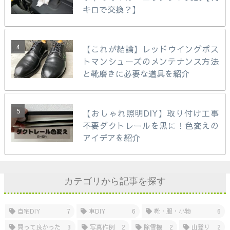
キロで交換？】
【これが結論】レッドウイングポス
トマンシューズのメンテナンス方法
と靴磨きに必要な道具を紹介
【おしゃれ照明DIY】取り付け工事
不要ダクトレールを黒に！色変えの
アイデアを紹介
カテゴリから記事を探す
自宅DIY
7
車DIY
6
靴・服・小物
6
買って良かった
3
写真作例
2
除雪機
2
山登り
2