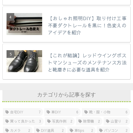
【おしゃれ照明DIY】取り付け工事
不要ダクトレールを黒に！色変えの
アイデアを紹介
【これが結論】レッドウイングポス
トマンシューズのメンテナンス方法
と靴磨きに必要な道具を紹介
カテゴリから記事を探す
自宅DIY
7
車DIY
6
靴・服・小物
6
買って良かった
3
写真作例
2
除雪機
2
山登り
2
カメラ
2
DIY道具
2
車tips
2
パソコン
2