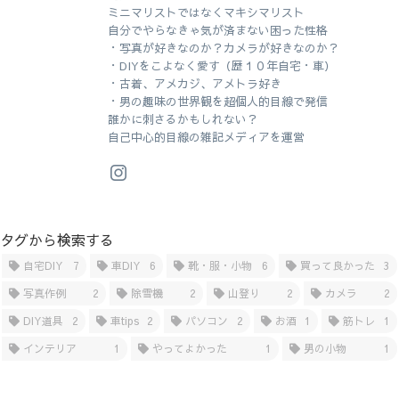
ミニマリストではなくマキシマリスト
自分でやらなきゃ気が済まない困った性格
・写真が好きなのか？カメラが好きなのか？
・DIYをこよなく愛す（歴１０年自宅・車）
・古着、アメカジ、アメトラ好き
・男の趣味の世界観を超個人的目線で発信
誰かに刺さるかもしれない？
自己中心的目線の雑記メディアを運営
タグから検索する
自宅DIY
7
車DIY
6
靴・服・小物
6
買って良かった
3
写真作例
2
除雪機
2
山登り
2
カメラ
2
DIY道具
2
車tips
2
パソコン
2
お酒
1
筋トレ
1
インテリア
1
やってよかった
1
男の小物
1