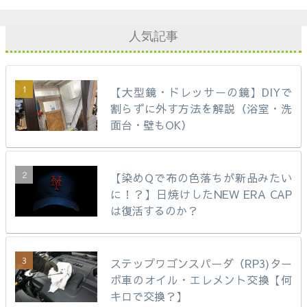
人気記事
【大型鏡・ドレッサーの鏡】DIYで
割らずに外す方法を解説（浴室・洗
面台・壁もOK）
【染めQで布の色落ちが新品みたい
に！？】日焼けしたNEW ERA CAP
は復活するのか？
ステップワゴンスパーダ（RP3)ター
ボ車のオイル・エレメント交換【何
キロで交換？】