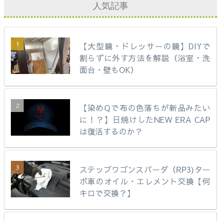
人気記事
【大型鏡・ドレッサーの鏡】DIYで
割らずに外す方法を解説（浴室・洗
面台・壁もOK）
【染めQで布の色落ちが新品みたい
に！？】日焼けしたNEW ERA CAP
は復活するのか？
ステップワゴンスパーダ（RP3)ター
ボ車のオイル・エレメント交換【何
キロで交換？】