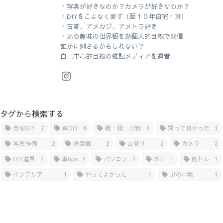
・写真が好きなのか？カメラが好きなのか？
・DIYをこよなく愛す（歴１０年自宅・車）
・古着、アメカジ、アメトラ好き
・男の趣味の世界観を超個人的目線で発信
誰かに刺さるかもしれない？
自己中心的目線の雑記メディアを運営
タグから検索する
自宅DIY
7
車DIY
6
靴・服・小物
6
買って良かった
3
写真作例
2
除雪機
2
山登り
2
カメラ
2
DIY道具
2
車tips
2
パソコン
2
お酒
1
筋トレ
1
インテリア
1
やってよかった
1
男の小物
1