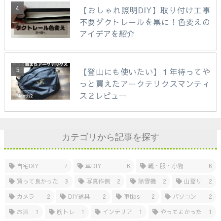
【おしゃれ照明DIY】取り付け工事
不要ダクトレールを黒に！色変えの
アイデアを紹介
【登山にも使いたい】１年待ってや
っと買えたアークテリクスマンティ
ス２レビュー
カテゴリから記事を探す
自宅DIY
7
車DIY
6
靴・服・小物
6
買って良かった
3
写真作例
2
除雪機
2
山登り
2
カメラ
2
DIY道具
2
車tips
2
パソコン
2
お酒
1
筋トレ
1
インテリア
1
やってよかった
1