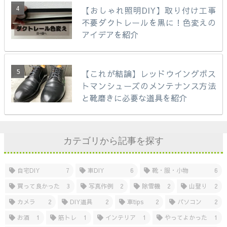
【おしゃれ照明DIY】取り付け工事
不要ダクトレールを黒に！色変えの
アイデアを紹介
【これが結論】レッドウイングポス
トマンシューズのメンテナンス方法
と靴磨きに必要な道具を紹介
カテゴリから記事を探す
自宅DIY
7
車DIY
6
靴・服・小物
6
買って良かった
3
写真作例
2
除雪機
2
山登り
2
カメラ
2
DIY道具
2
車tips
2
パソコン
2
お酒
1
筋トレ
1
インテリア
1
やってよかった
1