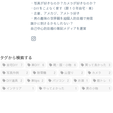
・写真が好きなのか？カメラが好きなのか？
・DIYをこよなく愛す（歴１０年自宅・車）
・古着、アメカジ、アメトラ好き
・男の趣味の世界観を超個人的目線で発信
誰かに刺さるかもしれない？
自己中心的目線の雑記メディアを運営
タグから検索する
自宅DIY
7
車DIY
6
靴・服・小物
6
買って良かった
3
写真作例
2
除雪機
2
山登り
2
カメラ
2
DIY道具
2
車tips
2
パソコン
2
お酒
1
筋トレ
1
インテリア
1
やってよかった
1
男の小物
1