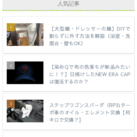
人気記事
【大型鏡・ドレッサーの鏡】DIYで
割らずに外す方法を解説（浴室・洗
面台・壁もOK）
【染めQで布の色落ちが新品みたい
に！？】日焼けしたNEW ERA CAP
は復活するのか？
ステップワゴンスパーダ（RP3)ター
ボ車のオイル・エレメント交換【何
キロで交換？】