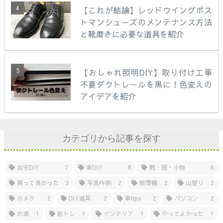
【これが結論】レッドウイングポス
トマンシューズのメンテナンス方法
と靴磨きに必要な道具を紹介
【おしゃれ照明DIY】取り付け工事
不要ダクトレールを黒に！色変えの
アイデアを紹介
カテゴリから記事を探す
自宅DIY
7
車DIY
6
靴・服・小物
6
買って良かった
3
写真作例
2
除雪機
2
山登り
2
カメラ
2
DIY道具
2
車tips
2
パソコン
2
お酒
1
筋トレ
1
インテリア
1
やってよかった
1