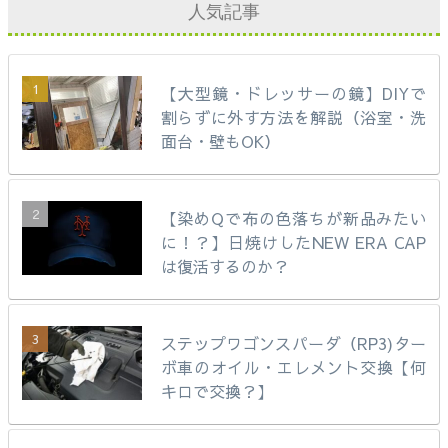
人気記事
【大型鏡・ドレッサーの鏡】DIYで
割らずに外す方法を解説（浴室・洗
面台・壁もOK）
【染めQで布の色落ちが新品みたい
に！？】日焼けしたNEW ERA CAP
は復活するのか？
ステップワゴンスパーダ（RP3)ター
ボ車のオイル・エレメント交換【何
キロで交換？】