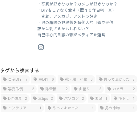
・写真が好きなのか？カメラが好きなのか？
・DIYをこよなく愛す（歴１０年自宅・車）
・古着、アメカジ、アメトラ好き
・男の趣味の世界観を超個人的目線で発信
誰かに刺さるかもしれない？
自己中心的目線の雑記メディアを運営
タグから検索する
自宅DIY
7
車DIY
6
靴・服・小物
6
買って良かった
3
写真作例
2
除雪機
2
山登り
2
カメラ
2
DIY道具
2
車tips
2
パソコン
2
お酒
1
筋トレ
1
インテリア
1
やってよかった
1
男の小物
1