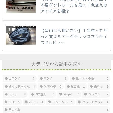
不要ダクトレールを黒に！色変えの
アイデアを紹介
【登山にも使いたい】１年待ってや
っと買えたアークテリクスマンティ
ス２レビュー
カテゴリから記事を探す
自宅DIY
7
車DIY
6
靴・服・小物
6
買って良かった
3
写真作例
2
除雪機
2
山登り
2
カメラ
2
DIY道具
2
車tips
2
パソコン
2
お酒
1
筋トレ
1
インテリア
1
やってよかった
1
男の小物
1