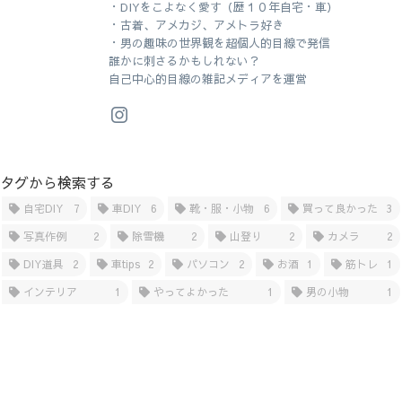
・DIYをこよなく愛す（歴１０年自宅・車）
・古着、アメカジ、アメトラ好き
・男の趣味の世界観を超個人的目線で発信
誰かに刺さるかもしれない？
自己中心的目線の雑記メディアを運営
タグから検索する
自宅DIY
7
車DIY
6
靴・服・小物
6
買って良かった
3
写真作例
2
除雪機
2
山登り
2
カメラ
2
DIY道具
2
車tips
2
パソコン
2
お酒
1
筋トレ
1
インテリア
1
やってよかった
1
男の小物
1