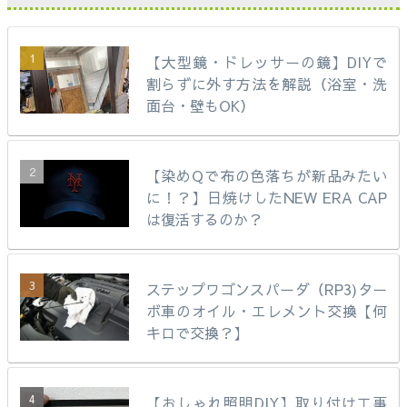
【大型鏡・ドレッサーの鏡】DIYで
割らずに外す方法を解説（浴室・洗
面台・壁もOK）
【染めQで布の色落ちが新品みたい
に！？】日焼けしたNEW ERA CAP
は復活するのか？
ステップワゴンスパーダ（RP3)ター
ボ車のオイル・エレメント交換【何
キロで交換？】
【おしゃれ照明DIY】取り付け工事