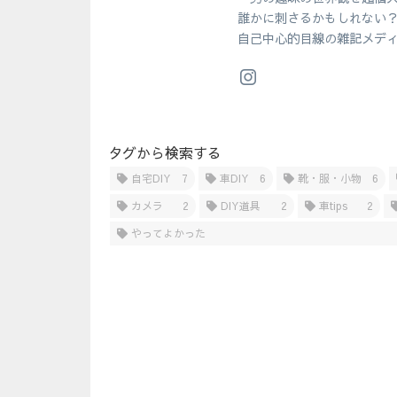
誰かに刺さるかもしれない
自己中心的目線の雑記メデ
タグから検索する
自宅DIY
7
車DIY
6
靴・服・小物
6
カメラ
2
DIY道具
2
車tips
2
やってよかった