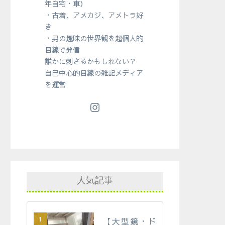
年自宅・車）
・古着、アメカジ、アメトラ好
き
・男の趣味の世界観を超個人的
目線で発信
誰かに刺さるかもしれない？
自己中心的目線の雑記メディア
を運営
人気記事
【大型鏡・ド