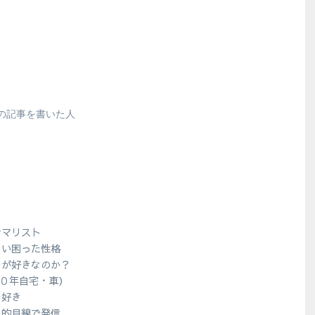
の記事を書いた人
シマリスト
ない困った性格
ラが好きなのか？
１０年自宅・車）
ラ好き
人的目線で発信