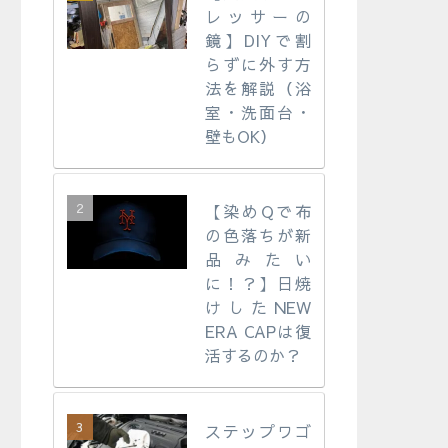
レッサーの
鏡】DIYで割
らずに外す方
法を解説（浴
室・洗面台・
壁もOK）
【染めQで布
の色落ちが新
品みたい
に！？】日焼
けしたNEW
ERA CAPは復
活するのか？
ステップワゴ