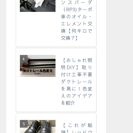
ンスパーダ
（RP3)ターボ
車のオイル・
エレメント交
換【何キロで
交換？】
【おしゃれ照
明DIY】取り
付け工事不要
ダクトレール
を黒に！色変
えのアイデア
を紹介
【これが結
論】レッドウ