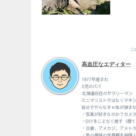
こ
高血圧なエディター
1977年産まれ
3児のパパ
北海道在住のサラリーマン
ミニマリストではなくマキ
自分でやらなきゃ気が済ま
・写真が好きなのか？カメ
・DIYをこよなく愛す（歴
・古着、アメカジ、アメト
・男の趣味の世界観を超個