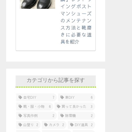
イングポスト
マンシューズ
のメンテナン
ス方法と靴磨
きに必要な道
具を紹介
カテゴリから記事を探す
自宅DIY
7
車DIY
6
靴・服・小物
6
買って良かった
3
写真作例
2
除雪機
2
山登り
2
カメラ
2
DIY道具
2