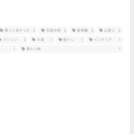
買って良かった
3
写真作例
2
除雪機
2
山登り
2
パソコン
2
お酒
1
筋トレ
1
インテリア
1
1
男の小物
1