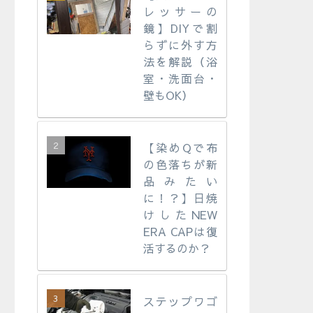
レッサーの
鏡】DIYで割
らずに外す方
法を解説（浴
室・洗面台・
壁もOK）
【染めQで布
の色落ちが新
品みたい
に！？】日焼
けしたNEW
ERA CAPは復
活するのか？
ステップワゴ