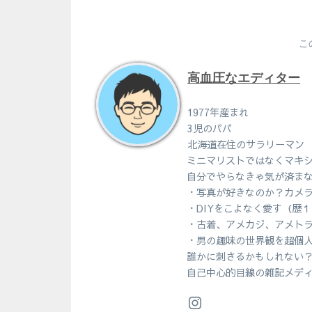
こ
高血圧なエディター
1977年産まれ
3児のパパ
北海道在住のサラリーマン
ミニマリストではなくマキ
自分でやらなきゃ気が済ま
・写真が好きなのか？カメ
・DIYをこよなく愛す（歴
・古着、アメカジ、アメト
・男の趣味の世界観を超個
誰かに刺さるかもしれない
自己中心的目線の雑記メデ