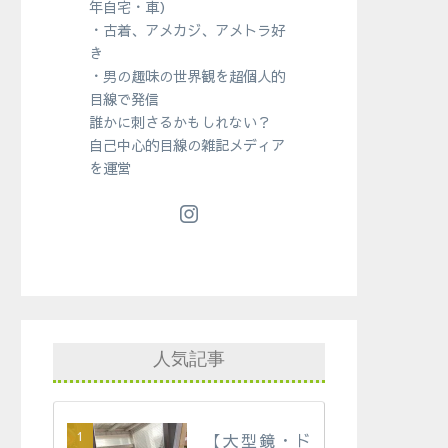
年自宅・車）
・古着、アメカジ、アメトラ好
き
・男の趣味の世界観を超個人的
目線で発信
誰かに刺さるかもしれない？
自己中心的目線の雑記メディア
を運営
人気記事
【大型鏡・ド