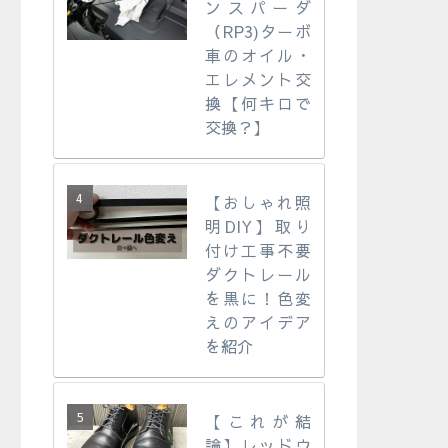
ンスパーダ
（RP3)ターボ
車のオイル・
エレメント交
換【何キロで
交換？】
【おしゃれ照
明DIY】取り
付け工事不要
ダクトレール
を黒に！色変
えのアイデア
を紹介
【これが結
論】レッドウ