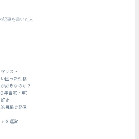
の記事を書いた人
シマリスト
ない困った性格
ラが好きなのか？
１０年自宅・車）
ラ好き
人的目線で発信
？
ィアを運営