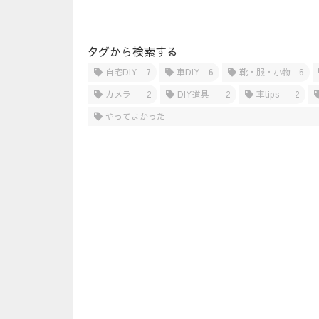
タグから検索する
自宅DIY
7
車DIY
6
靴・服・小物
6
カメラ
2
DIY道具
2
車tips
2
やってよかった