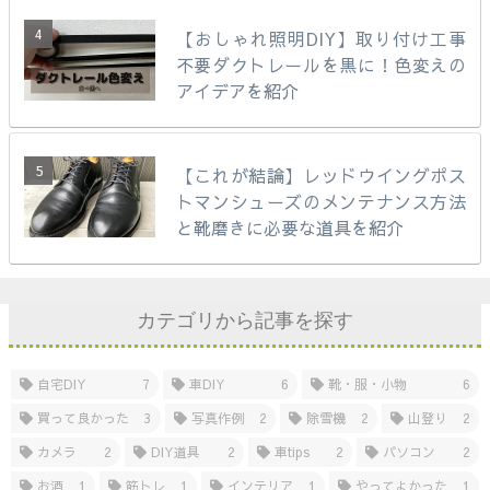
【おしゃれ照明DIY】取り付け工事
不要ダクトレールを黒に！色変えの
アイデアを紹介
【これが結論】レッドウイングポス
トマンシューズのメンテナンス方法
と靴磨きに必要な道具を紹介
カテゴリから記事を探す
自宅DIY
7
車DIY
6
靴・服・小物
6
買って良かった
3
写真作例
2
除雪機
2
山登り
2
カメラ
2
DIY道具
2
車tips
2
パソコン
2
お酒
1
筋トレ
1
インテリア
1
やってよかった
1