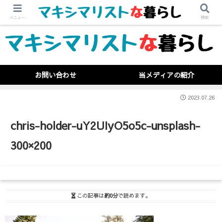
メニュー
検索
お問い合わせ
当メディアの紹介
2023.07.26
chris-holder-uY2UIyO5o5c-unsplash-
300×200
この記事は
約0分
で読めます。