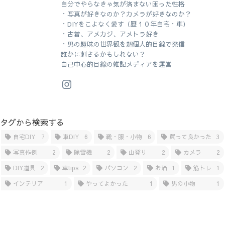
自分でやらなきゃ気が済まない困った性格
・写真が好きなのか？カメラが好きなのか？
・DIYをこよなく愛す（歴１０年自宅・車）
・古着、アメカジ、アメトラ好き
・男の趣味の世界観を超個人的目線で発信
誰かに刺さるかもしれない？
自己中心的目線の雑記メディアを運営
タグから検索する
自宅DIY
7
車DIY
6
靴・服・小物
6
買って良かった
3
写真作例
2
除雪機
2
山登り
2
カメラ
2
DIY道具
2
車tips
2
パソコン
2
お酒
1
筋トレ
1
インテリア
1
やってよかった
1
男の小物
1