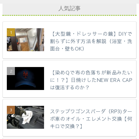
人気記事
【大型鏡・ドレッサーの鏡】DIYで
割らずに外す方法を解説（浴室・洗
面台・壁もOK）
【染めQで布の色落ちが新品みたい
に！？】日焼けしたNEW ERA CAP
は復活するのか？
ステップワゴンスパーダ（RP3)ター
ボ車のオイル・エレメント交換【何
キロで交換？】