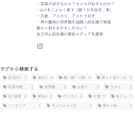
・写真が好きなのか？カメラが好きなのか？
・DIYをこよなく愛す（歴１０年自宅・車）
・古着、アメカジ、アメトラ好き
・男の趣味の世界観を超個人的目線で発信
誰かに刺さるかもしれない？
自己中心的目線の雑記メディアを運営
タグから検索する
自宅DIY
7
車DIY
6
靴・服・小物
6
買って良かった
3
写真作例
2
除雪機
2
山登り
2
カメラ
2
DIY道具
2
車tips
2
パソコン
2
お酒
1
筋トレ
1
インテリア
1
やってよかった
1
男の小物
1