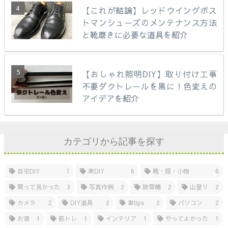
【これが結論】レッドウイングポス
トマンシューズのメンテナンス方法
と靴磨きに必要な道具を紹介
【おしゃれ照明DIY】取り付け工事
不要ダクトレールを黒に！色変えの
アイデアを紹介
カテゴリから記事を探す
自宅DIY
7
車DIY
6
靴・服・小物
6
買って良かった
3
写真作例
2
除雪機
2
山登り
2
カメラ
2
DIY道具
2
車tips
2
パソコン
2
お酒
1
筋トレ
1
インテリア
1
やってよかった
1