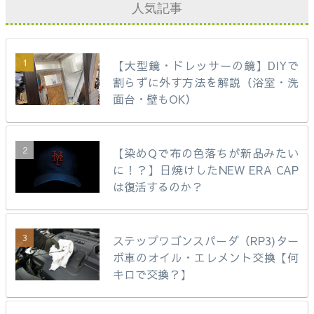
人気記事
【大型鏡・ドレッサーの鏡】DIYで
割らずに外す方法を解説（浴室・洗
面台・壁もOK）
【染めQで布の色落ちが新品みたい
に！？】日焼けしたNEW ERA CAP
は復活するのか？
ステップワゴンスパーダ（RP3)ター
ボ車のオイル・エレメント交換【何
キロで交換？】