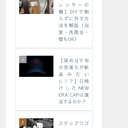
レッサーの
鏡】DIYで割
らずに外す方
法を解説（浴
室・洗面台・
壁もOK）
【染めQで布
の色落ちが新
品みたい
に！？】日焼
けしたNEW
ERA CAPは復
活するのか？
ステップワゴ