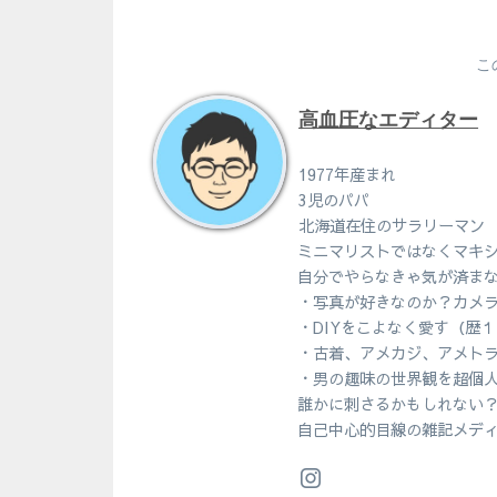
こ
高血圧なエディター
1977年産まれ
3児のパパ
北海道在住のサラリーマン
ミニマリストではなくマキ
自分でやらなきゃ気が済ま
・写真が好きなのか？カメ
・DIYをこよなく愛す（歴
・古着、アメカジ、アメト
・男の趣味の世界観を超個
誰かに刺さるかもしれない
自己中心的目線の雑記メデ