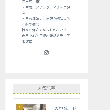
年自宅・車）
・古着、アメカジ、アメトラ好
き
・男の趣味の世界観を超個人的
目線で発信
誰かに刺さるかもしれない？
自己中心的目線の雑記メディア
を運営
人気記事
【大型鏡・ド