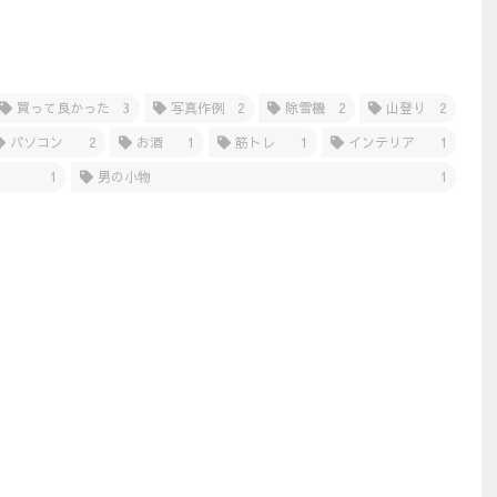
買って良かった
3
写真作例
2
除雪機
2
山登り
2
パソコン
2
お酒
1
筋トレ
1
インテリア
1
1
男の小物
1