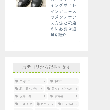
イングポスト
マンシューズ
のメンテナン
ス方法と靴磨
きに必要な道
具を紹介
カテゴリから記事を探す
自宅DIY
7
車DIY
6
靴・服・小物
6
買って良かった
3
写真作例
2
除雪機
2
山登り
2
カメラ
2
DIY道具
2