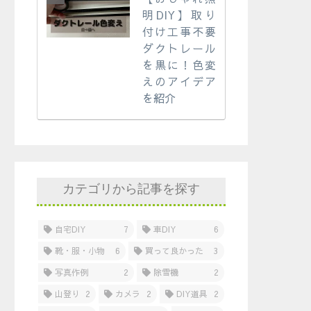
明DIY】取り
付け工事不要
ダクトレール
を黒に！色変
えのアイデア
を紹介
カテゴリから記事を探す
自宅DIY
7
車DIY
6
靴・服・小物
6
買って良かった
3
写真作例
2
除雪機
2
山登り
2
カメラ
2
DIY道具
2