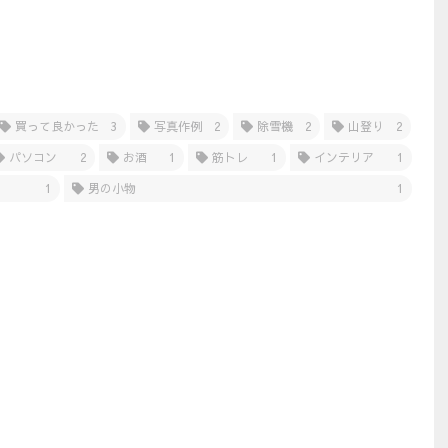
買って良かった
3
写真作例
2
除雪機
2
山登り
2
パソコン
2
お酒
1
筋トレ
1
インテリア
1
1
男の小物
1