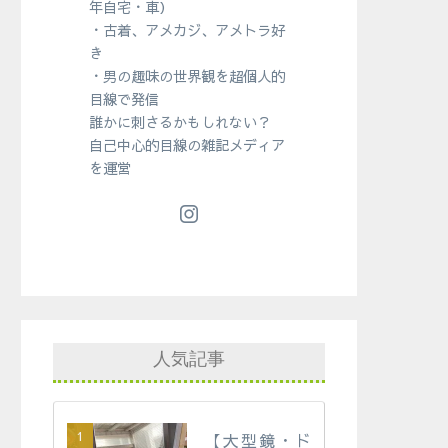
年自宅・車）
・古着、アメカジ、アメトラ好
き
・男の趣味の世界観を超個人的
目線で発信
誰かに刺さるかもしれない？
自己中心的目線の雑記メディア
を運営
人気記事
【大型鏡・ド