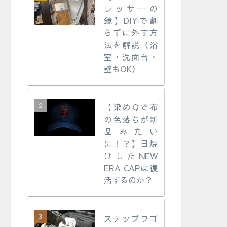
レッサーの
鏡】DIYで割
らずに外す方
法を解説（浴
室・洗面台・
壁もOK）
【染めQで布
の色落ちが新
品みたい
に！？】日焼
けしたNEW
ERA CAPは復
活するのか？
ステップワゴ