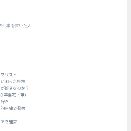
の記事を書いた人
シマリスト
ない困った性格
ラが好きなのか？
１０年自宅・車）
ラ好き
人的目線で発信
？
ィアを運営