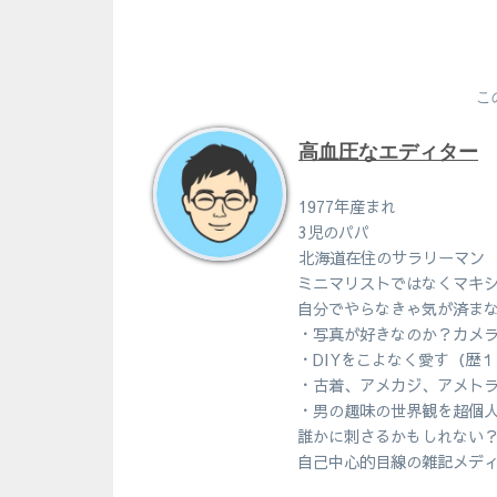
こ
高血圧なエディター
1977年産まれ
3児のパパ
北海道在住のサラリーマン
ミニマリストではなくマキ
自分でやらなきゃ気が済ま
・写真が好きなのか？カメ
・DIYをこよなく愛す（歴
・古着、アメカジ、アメト
・男の趣味の世界観を超個
誰かに刺さるかもしれない
自己中心的目線の雑記メデ