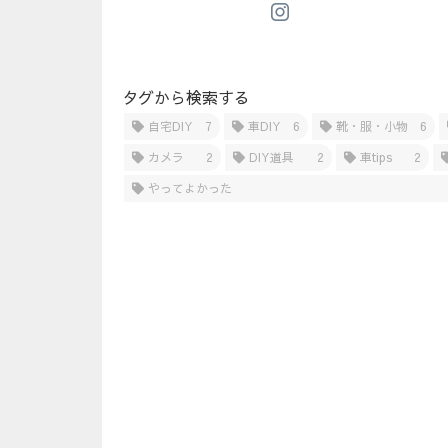
タグから検索する
自宅DIY
7
車DIY
6
靴・服・小物
6
カメラ
2
DIY道具
2
車tips
2
やってよかった