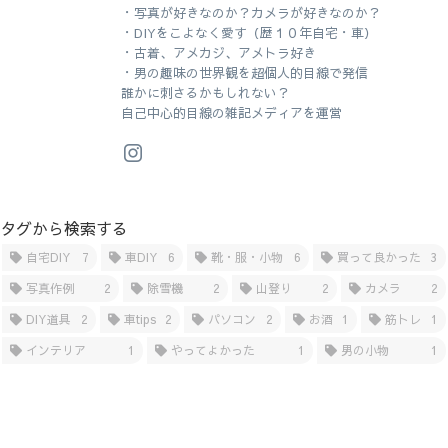
・写真が好きなのか？カメラが好きなのか？
・DIYをこよなく愛す（歴１０年自宅・車）
・古着、アメカジ、アメトラ好き
・男の趣味の世界観を超個人的目線で発信
誰かに刺さるかもしれない？
自己中心的目線の雑記メディアを運営
タグから検索する
自宅DIY
7
車DIY
6
靴・服・小物
6
買って良かった
3
写真作例
2
除雪機
2
山登り
2
カメラ
2
DIY道具
2
車tips
2
パソコン
2
お酒
1
筋トレ
1
インテリア
1
やってよかった
1
男の小物
1