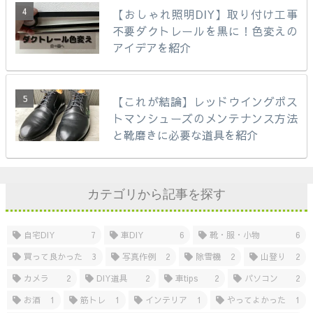
【おしゃれ照明DIY】取り付け工事
不要ダクトレールを黒に！色変えの
アイデアを紹介
【これが結論】レッドウイングポス
トマンシューズのメンテナンス方法
と靴磨きに必要な道具を紹介
カテゴリから記事を探す
自宅DIY
7
車DIY
6
靴・服・小物
6
買って良かった
3
写真作例
2
除雪機
2
山登り
2
カメラ
2
DIY道具
2
車tips
2
パソコン
2
お酒
1
筋トレ
1
インテリア
1
やってよかった
1