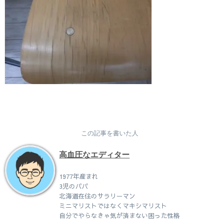
この記事を書いた人
高血圧なエディター
1977年産まれ
3児のパパ
北海道在住のサラリーマン
ミニマリストではなくマキシマリスト
自分でやらなきゃ気が済まない困った性格