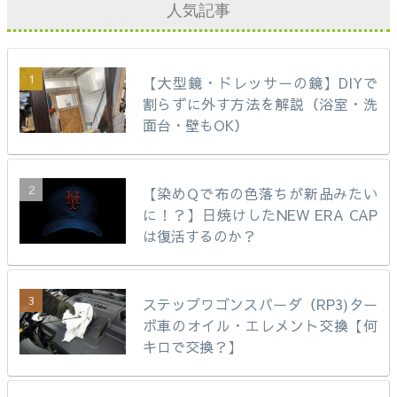
人気記事
【大型鏡・ドレッサーの鏡】DIYで
割らずに外す方法を解説（浴室・洗
面台・壁もOK）
【染めQで布の色落ちが新品みたい
に！？】日焼けしたNEW ERA CAP
は復活するのか？
ステップワゴンスパーダ（RP3)ター
ボ車のオイル・エレメント交換【何
キロで交換？】