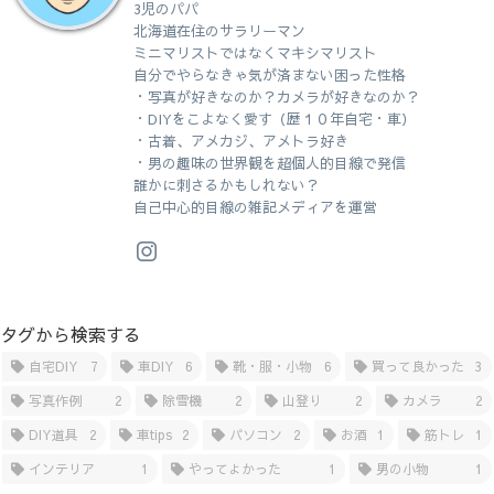
3児のパパ
北海道在住のサラリーマン
ミニマリストではなくマキシマリスト
自分でやらなきゃ気が済まない困った性格
・写真が好きなのか？カメラが好きなのか？
・DIYをこよなく愛す（歴１０年自宅・車）
・古着、アメカジ、アメトラ好き
・男の趣味の世界観を超個人的目線で発信
誰かに刺さるかもしれない？
自己中心的目線の雑記メディアを運営
タグから検索する
自宅DIY
7
車DIY
6
靴・服・小物
6
買って良かった
3
写真作例
2
除雪機
2
山登り
2
カメラ
2
DIY道具
2
車tips
2
パソコン
2
お酒
1
筋トレ
1
インテリア
1
やってよかった
1
男の小物
1