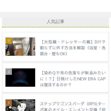
人気記事
【大型鏡・ドレッサーの鏡】DIYで
割らずに外す方法を解説（浴室・洗
面台・壁もOK）
【染めQで布の色落ちが新品みたい
に！？】日焼けしたNEW ERA CAP
は復活するのか？
ステップワゴンスパーダ（RP3)ター
ボ車のオイル・エレメント交換【何