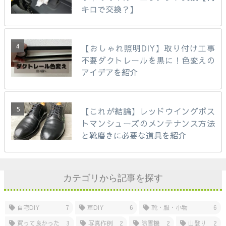
キロで交換？】
【おしゃれ照明DIY】取り付け工事
不要ダクトレールを黒に！色変えの
アイデアを紹介
【これが結論】レッドウイングポス
トマンシューズのメンテナンス方法
と靴磨きに必要な道具を紹介
カテゴリから記事を探す
自宅DIY
7
車DIY
6
靴・服・小物
6
買って良かった
3
写真作例
2
除雪機
2
山登り
2