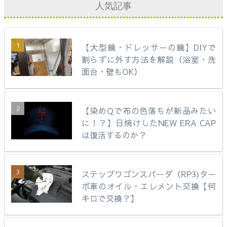
人気記事
【大型鏡・ドレッサーの鏡】DIYで
割らずに外す方法を解説（浴室・洗
面台・壁もOK）
【染めQで布の色落ちが新品みたい
に！？】日焼けしたNEW ERA CAP
は復活するのか？
ステップワゴンスパーダ（RP3)ター
ボ車のオイル・エレメント交換【何
キロで交換？】