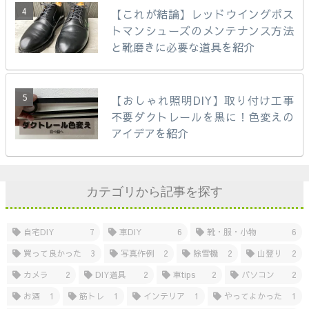
【これが結論】レッドウイングポス
トマンシューズのメンテナンス方法
と靴磨きに必要な道具を紹介
【おしゃれ照明DIY】取り付け工事
不要ダクトレールを黒に！色変えの
アイデアを紹介
カテゴリから記事を探す
自宅DIY
7
車DIY
6
靴・服・小物
6
買って良かった
3
写真作例
2
除雪機
2
山登り
2
カメラ
2
DIY道具
2
車tips
2
パソコン
2
お酒
1
筋トレ
1
インテリア
1
やってよかった
1