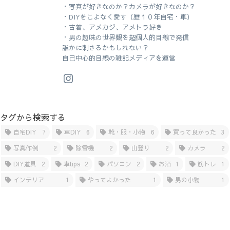
・写真が好きなのか？カメラが好きなのか？
・DIYをこよなく愛す（歴１０年自宅・車）
・古着、アメカジ、アメトラ好き
・男の趣味の世界観を超個人的目線で発信
誰かに刺さるかもしれない？
自己中心的目線の雑記メディアを運営
タグから検索する
自宅DIY
7
車DIY
6
靴・服・小物
6
買って良かった
3
写真作例
2
除雪機
2
山登り
2
カメラ
2
DIY道具
2
車tips
2
パソコン
2
お酒
1
筋トレ
1
インテリア
1
やってよかった
1
男の小物
1