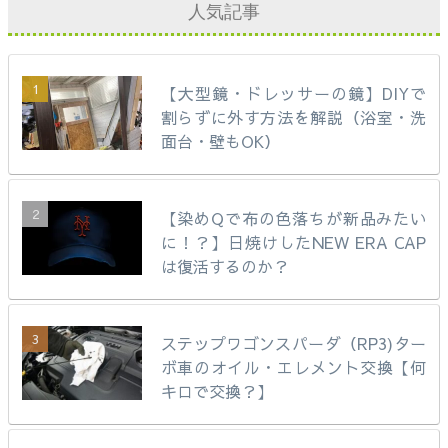
人気記事
【大型鏡・ドレッサーの鏡】DIYで
割らずに外す方法を解説（浴室・洗
面台・壁もOK）
【染めQで布の色落ちが新品みたい
に！？】日焼けしたNEW ERA CAP
は復活するのか？
ステップワゴンスパーダ（RP3)ター
ボ車のオイル・エレメント交換【何
キロで交換？】