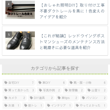
【おしゃれ照明DIY】取り付け工事
不要ダクトレールを黒に！色変えの
アイデアを紹介
【これが結論】レッドウイングポス
トマンシューズのメンテナンス方法
と靴磨きに必要な道具を紹介
カテゴリから記事を探す
自宅DIY
7
車DIY
6
靴・服・小物
6
買って良かった
3
写真作例
2
除雪機
2
山登り
2
カメラ
2
DIY道具
2
車tips
2
パソコン
2
お酒
1
筋トレ
1
インテリア
1
やってよかった
1