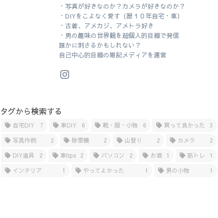
・写真が好きなのか？カメラが好きなのか？
・DIYをこよなく愛す（歴１０年自宅・車）
・古着、アメカジ、アメトラ好き
・男の趣味の世界観を超個人的目線で発信
誰かに刺さるかもしれない？
自己中心的目線の雑記メディアを運営
タグから検索する
自宅DIY
7
車DIY
6
靴・服・小物
6
買って良かった
3
写真作例
2
除雪機
2
山登り
2
カメラ
2
DIY道具
2
車tips
2
パソコン
2
お酒
1
筋トレ
1
インテリア
1
やってよかった
1
男の小物
1