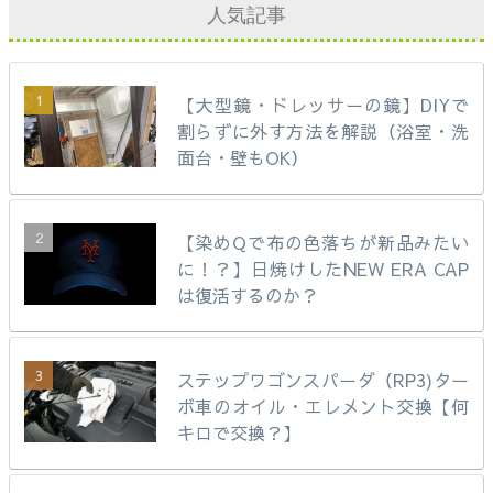
人気記事
【大型鏡・ドレッサーの鏡】DIYで
割らずに外す方法を解説（浴室・洗
面台・壁もOK）
【染めQで布の色落ちが新品みたい
に！？】日焼けしたNEW ERA CAP
は復活するのか？
ステップワゴンスパーダ（RP3)ター
ボ車のオイル・エレメント交換【何
キロで交換？】