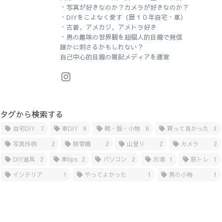
・写真が好きなのか？カメラが好きなのか？
・DIYをこよなく愛す（歴１０年自宅・車）
・古着、アメカジ、アメトラ好き
・男の趣味の世界観を超個人的目線で発信
誰かに刺さるかもしれない？
自己中心的目線の雑記メディアを運営
タグから検索する
自宅DIY
7
車DIY
6
靴・服・小物
6
買って良かった
3
写真作例
2
除雪機
2
山登り
2
カメラ
2
DIY道具
2
車tips
2
パソコン
2
お酒
1
筋トレ
1
インテリア
1
やってよかった
1
男の小物
1