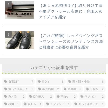
【おしゃれ照明DIY】取り付け工事
不要ダクトレールを黒に！色変えの
アイデアを紹介
【これが結論】レッドウイングポス
トマンシューズのメンテナンス方法
と靴磨きに必要な道具を紹介
カテゴリから記事を探す
自宅DIY
7
車DIY
6
靴・服・小物
6
買って良かった
3
写真作例
2
除雪機
2
山登り
2
カメラ
2
DIY道具
2
車tips
2
パソコン
2
お酒
1
筋トレ
1
インテリア
1
やってよかった
1