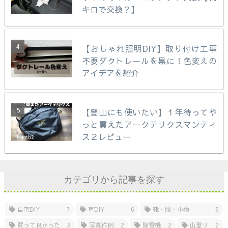
キロで交換？】
【おしゃれ照明DIY】取り付け工事
不要ダクトレールを黒に！色変えの
アイデアを紹介
【登山にも使いたい】１年待ってや
っと買えたアークテリクスマンティ
ス２レビュー
カテゴリから記事を探す
自宅DIY
7
車DIY
6
靴・服・小物
6
買って良かった
3
写真作例
2
除雪機
2
山登り
2