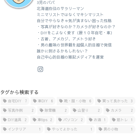
3児のパパ
北海道在住のサラリーマン
ミニマリストではなくマキシマリスト
自分でやらなきゃ気が済まない困った性格
・写真が好きなのか？カメラが好きなのか？
・DIYをこよなく愛す（歴１０年自宅・車）
・古着、アメカジ、アメトラ好き
・男の趣味の世界観を超個人的目線で発信
誰かに刺さるかもしれない？
自己中心的目線の雑記メディアを運営
タグから検索する
自宅DIY
7
車DIY
6
靴・服・小物
6
買って良かった
3
写真作例
2
除雪機
2
山登り
2
カメラ
2
DIY道具
2
車tips
2
パソコン
2
お酒
1
筋トレ
1
インテリア
1
やってよかった
1
男の小物
1