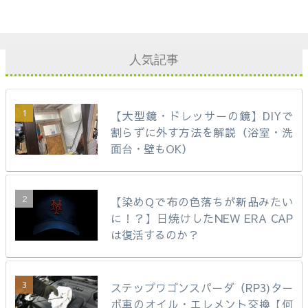
人気記事
【大型鏡・ドレッサーの鏡】DIYで
割らずに外す方法を解説（浴室・洗
面台・壁もOK）
【染めQで布の色落ちが新品みたい
に！？】日焼けしたNEW ERA CAP
は復活するのか？
ステップワゴンスパーダ（RP3)ター
ボ車のオイル・エレメント交換【何