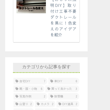
明DIY】取り
付け工事不要
ダクトレール
を黒に！色変
えのアイデア
を紹介
カテゴリから記事を探す
自宅DIY
7
車DIY
6
靴・服・小物
6
買って良かった
3
写真作例
2
除雪機
2
山登り
2
カメラ
2
DIY道具
2