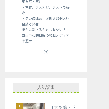
年自宅・車）
・古着、アメカジ、アメトラ好
き
・男の趣味の世界観を超個人的
目線で発信
誰かに刺さるかもしれない？
自己中心的目線の雑記メディア
を運営
人気記事
【大型鏡・ド