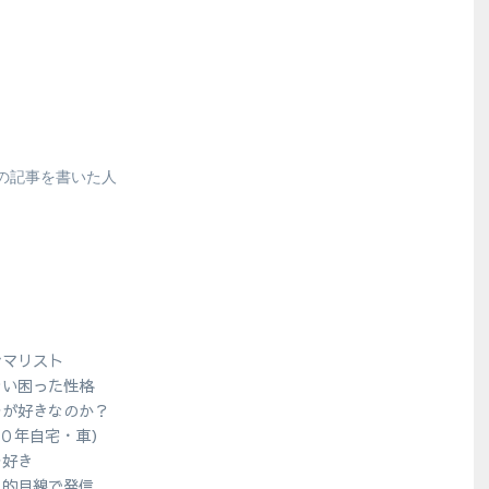
の記事を書いた人
シマリスト
ない困った性格
ラが好きなのか？
１０年自宅・車）
ラ好き
人的目線で発信