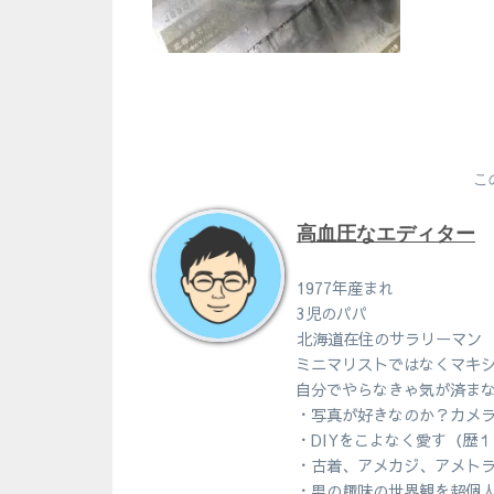
こ
高血圧なエディター
1977年産まれ
3児のパパ
北海道在住のサラリーマン
ミニマリストではなくマキ
自分でやらなきゃ気が済ま
・写真が好きなのか？カメ
・DIYをこよなく愛す（歴
・古着、アメカジ、アメト
・男の趣味の世界観を超個