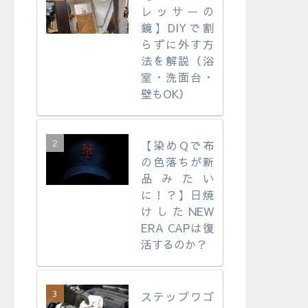
レッサーの
鏡】DIYで割
らずに外す方
法を解説（浴
室・洗面台・
壁もOK）
【染めQで布
の色落ちが新
品みたい
に！？】日焼
けしたNEW
ERA CAPは復
活するのか？
ステップワゴ