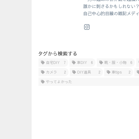
誰かに刺さるかもしれない
自己中心的目線の雑記メデ
タグから検索する
自宅DIY
7
車DIY
6
靴・服・小物
6
カメラ
2
DIY道具
2
車tips
2
やってよかった