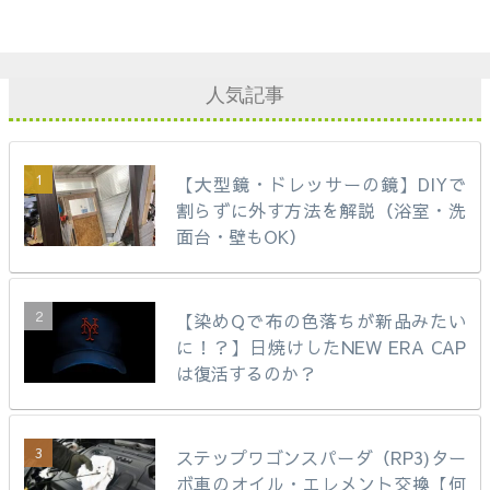
人気記事
【大型鏡・ドレッサーの鏡】DIYで
割らずに外す方法を解説（浴室・洗
面台・壁もOK）
【染めQで布の色落ちが新品みたい
に！？】日焼けしたNEW ERA CAP
は復活するのか？
ステップワゴンスパーダ（RP3)ター
ボ車のオイル・エレメント交換【何