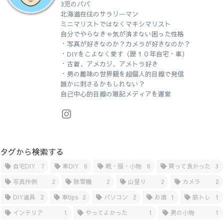
3児のパパ
北海道在住のサラリーマン
ミニマリストではなくマキシマリスト
自分でやらなきゃ気が済まない困った性格
・写真が好きなのか？カメラが好きなのか？
・DIYをこよなく愛す（歴１０年自宅・車）
・古着、アメカジ、アメトラ好き
・男の趣味の世界観を超個人的目線で発信
誰かに刺さるかもしれない？
自己中心的目線の雑記メディアを運営
タグから検索する
自宅DIY
7
車DIY
6
靴・服・小物
6
買って良かった
3
写真作例
2
除雪機
2
山登り
2
カメラ
2
DIY道具
2
車tips
2
パソコン
2
お酒
1
筋トレ
1
インテリア
1
やってよかった
1
男の小物
1