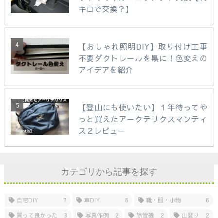
キロで交換？】
【おしゃれ照明DIY】取り付け工事
不要ダクトレールを黒に！色変えの
アイデアを紹介
【登山にも使いたい】１年待ってや
っと買えたアークテリクスマンティ
ス２レビュー
カテゴリから記事を探す
自宅DIY
7
車DIY
6
靴・服・小物
6
買って良かった
3
写真作例
2
除雪機
2
山登り
2