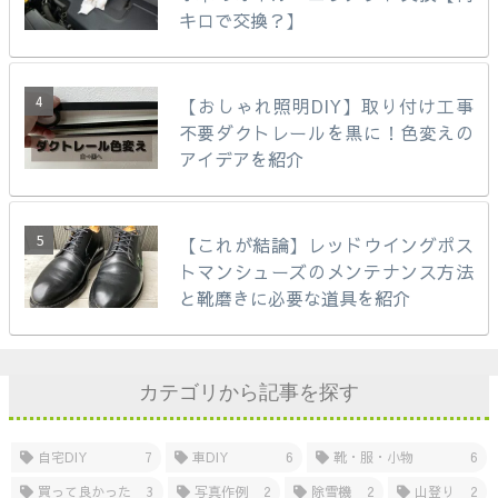
キロで交換？】
【おしゃれ照明DIY】取り付け工事
不要ダクトレールを黒に！色変えの
アイデアを紹介
【これが結論】レッドウイングポス
トマンシューズのメンテナンス方法
と靴磨きに必要な道具を紹介
カテゴリから記事を探す
自宅DIY
7
車DIY
6
靴・服・小物
6
買って良かった
3
写真作例
2
除雪機
2
山登り
2