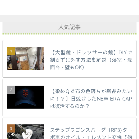
人気記事
【大型鏡・ドレッサーの鏡】DIYで
割らずに外す方法を解説（浴室・洗
面台・壁もOK）
【染めQで布の色落ちが新品みたい
に！？】日焼けしたNEW ERA CAP
は復活するのか？
ステップワゴンスパーダ（RP3)ター
ボ車のオイル・エレメント交換【何