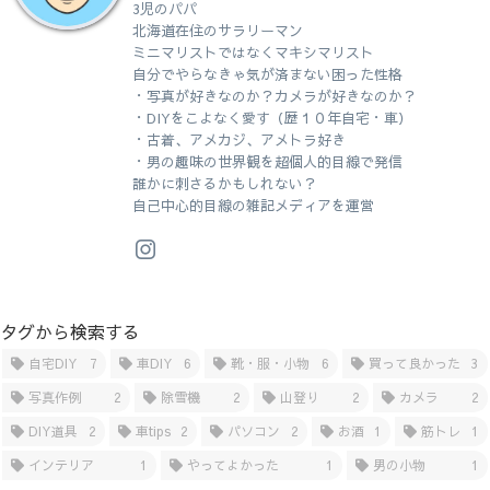
3児のパパ
北海道在住のサラリーマン
ミニマリストではなくマキシマリスト
自分でやらなきゃ気が済まない困った性格
・写真が好きなのか？カメラが好きなのか？
・DIYをこよなく愛す（歴１０年自宅・車）
・古着、アメカジ、アメトラ好き
・男の趣味の世界観を超個人的目線で発信
誰かに刺さるかもしれない？
自己中心的目線の雑記メディアを運営
タグから検索する
自宅DIY
7
車DIY
6
靴・服・小物
6
買って良かった
3
写真作例
2
除雪機
2
山登り
2
カメラ
2
DIY道具
2
車tips
2
パソコン
2
お酒
1
筋トレ
1
インテリア
1
やってよかった
1
男の小物
1