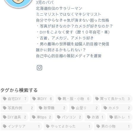
3児のパパ
北海道在住のサラリーマン
ミニマリストではなくマキシマリスト
自分でやらなきゃ気が済まない困った性格
・写真が好きなのか？カメラが好きなのか？
・DIYをこよなく愛す（歴１０年自宅・車）
・古着、アメカジ、アメトラ好き
・男の趣味の世界観を超個人的目線で発信
誰かに刺さるかもしれない？
自己中心的目線の雑記メディアを運営
タグから検索する
自宅DIY
7
車DIY
6
靴・服・小物
6
買って良かった
3
写真作例
2
除雪機
2
山登り
2
カメラ
2
DIY道具
2
車tips
2
パソコン
2
お酒
1
筋トレ
1
インテリア
1
やってよかった
1
男の小物
1