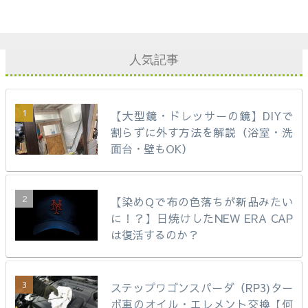
人気記事
【大型鏡・ドレッサーの鏡】DIYで
割らずに外す方法を解説（浴室・洗
面台・壁もOK）
【染めQで布の色落ちが新品みたい
に！？】日焼けしたNEW ERA CAP
は復活するのか？
ステップワゴンスパーダ（RP3)ター
ボ車のオイル・エレメント交換【何