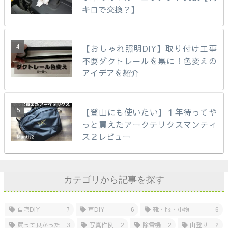
キロで交換？】
【おしゃれ照明DIY】取り付け工事
不要ダクトレールを黒に！色変えの
アイデアを紹介
【登山にも使いたい】１年待ってや
っと買えたアークテリクスマンティ
ス２レビュー
カテゴリから記事を探す
自宅DIY
7
車DIY
6
靴・服・小物
6
買って良かった
3
写真作例
2
除雪機
2
山登り
2