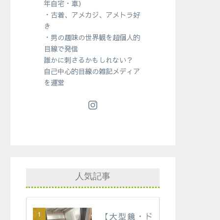
年自宅・車）
・古着、アメカジ、アメトラ好
き
・男の趣味の世界観を超個人的
目線で発信
誰かに刺さるかもしれない？
自己中心的目線の雑記メディア
を運営
人気記事
【大型鏡・ド