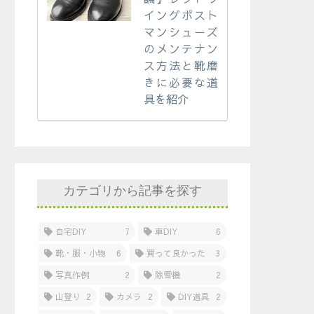
イングポスト
マンシューズ
のメンテナン
ス方法と靴磨
きに必要な道
具を紹介
カテゴリから記事を探す
自宅DIY
7
車DIY
6
靴・服・小物
6
買って良かった
3
写真作例
2
除雪機
2
山登り
2
カメラ
2
DIY道具
2