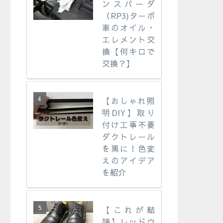
ンスパーダ
（RP3)ターボ
車のオイル・
エレメント交
換【何キロで
交換？】
【おしゃれ照
明DIY】取り
付け工事不要
ダクトレール
を黒に！色変
えのアイデア
を紹介
【これが結
論】レッドウ