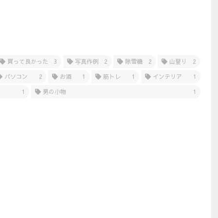
買って良かった
3
写真作例
2
除雪機
2
山登り
2
パソコン
2
お酒
1
筋トレ
1
インテリア
1
1
男の小物
1