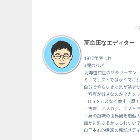
こ
高血圧なエディター
1977年産まれ
3児のパパ
北海道在住のサラリーマン
ミニマリストではなくマキ
自分でやらなきゃ気が済ま
・写真が好きなのか？カメ
・DIYをこよなく愛す（歴
・古着、アメカジ、アメト
・男の趣味の世界観を超個
誰かに刺さるかもしれない
自己中心的目線の雑記メデ