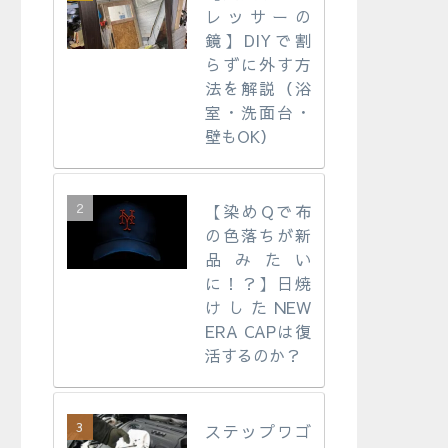
レッサーの
鏡】DIYで割
らずに外す方
法を解説（浴
室・洗面台・
壁もOK）
【染めQで布
の色落ちが新
品みたい
に！？】日焼
けしたNEW
ERA CAPは復
活するのか？
ステップワゴ