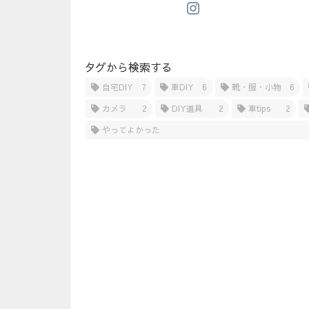
タグから検索する
自宅DIY
7
車DIY
6
靴・服・小物
6
カメラ
2
DIY道具
2
車tips
2
やってよかった