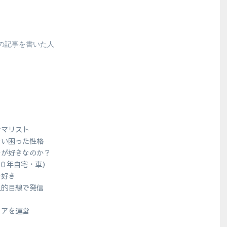
の記事を書いた人
シマリスト
ない困った性格
ラが好きなのか？
１０年自宅・車）
ラ好き
人的目線で発信
？
ィアを運営