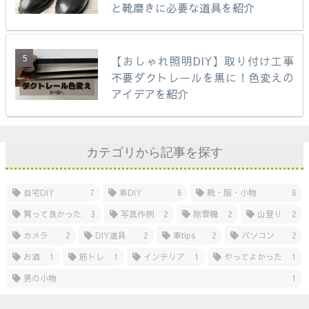
と靴磨きに必要な道具を紹介
【おしゃれ照明DIY】取り付け工事
不要ダクトレールを黒に！色変えの
アイデアを紹介
カテゴリから記事を探す
自宅DIY
7
車DIY
6
靴・服・小物
6
買って良かった
3
写真作例
2
除雪機
2
山登り
2
カメラ
2
DIY道具
2
車tips
2
パソコン
2
お酒
1
筋トレ
1
インテリア
1
やってよかった
1
男の小物
1