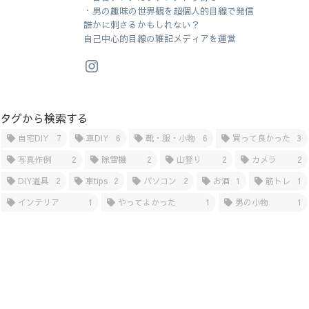
・男の趣味の世界観を超個人的目線で発信
誰かに刺さるかもしれない？
自己中心的目線の雑記メディアを運営
タグから検索する
自宅DIY
7
車DIY
6
靴・服・小物
6
買って良かった
3
写真作例
2
除雪機
2
山登り
2
カメラ
2
DIY道具
2
車tips
2
パソコン
2
お酒
1
筋トレ
1
インテリア
1
やってよかった
1
男の小物
1