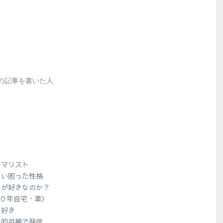
の記事を書いた人
シマリスト
ない困った性格
ラが好きなのか？
１０年自宅・車）
ラ好き
人的目線で発信