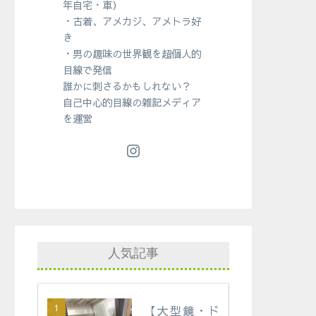
年自宅・車）
・古着、アメカジ、アメトラ好
き
・男の趣味の世界観を超個人的
目線で発信
誰かに刺さるかもしれない？
自己中心的目線の雑記メディア
を運営
人気記事
【大型鏡・ド