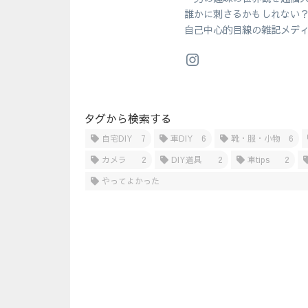
誰かに刺さるかもしれない
自己中心的目線の雑記メデ
タグから検索する
自宅DIY
7
車DIY
6
靴・服・小物
6
カメラ
2
DIY道具
2
車tips
2
やってよかった