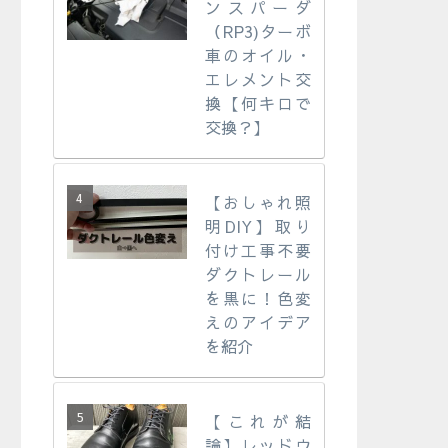
ンスパーダ
（RP3)ターボ
車のオイル・
エレメント交
換【何キロで
交換？】
【おしゃれ照
明DIY】取り
付け工事不要
ダクトレール
を黒に！色変
えのアイデア
を紹介
【これが結
論】レッドウ