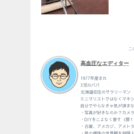
こ
高血圧なエディター
1977年産まれ
3児のパパ
北海道在住のサラリーマン
ミニマリストではなくマキ
自分でやらなきゃ気が済ま
・写真が好きなのか？カメ
・DIYをこよなく愛す（歴
・古着、アメカジ、アメト
・男の趣味の世界観を超個