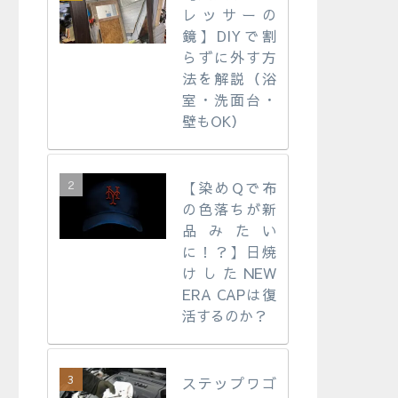
レッサーの
鏡】DIYで割
らずに外す方
法を解説（浴
室・洗面台・
壁もOK）
【染めQで布
の色落ちが新
品みたい
に！？】日焼
けしたNEW
ERA CAPは復
活するのか？
ステップワゴ