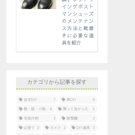
イングポスト
マンシューズ
のメンテナン
ス方法と靴磨
きに必要な道
具を紹介
カテゴリから記事を探す
自宅DIY
7
車DIY
6
靴・服・小物
6
買って良かった
3
写真作例
2
除雪機
2
山登り
2
カメラ
2
DIY道具
2