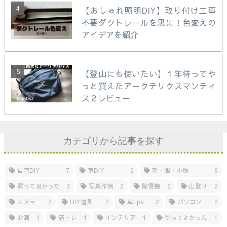
【おしゃれ照明DIY】取り付け工事
不要ダクトレールを黒に！色変えの
アイデアを紹介
【登山にも使いたい】１年待ってや
っと買えたアークテリクスマンティ
ス２レビュー
カテゴリから記事を探す
自宅DIY
7
車DIY
6
靴・服・小物
6
買って良かった
3
写真作例
2
除雪機
2
山登り
2
カメラ
2
DIY道具
2
車tips
2
パソコン
2
お酒
1
筋トレ
1
インテリア
1
やってよかった
1