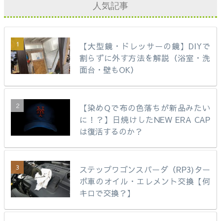
人気記事
【大型鏡・ドレッサーの鏡】DIYで
割らずに外す方法を解説（浴室・洗
面台・壁もOK）
【染めQで布の色落ちが新品みたい
に！？】日焼けしたNEW ERA CAP
は復活するのか？
ステップワゴンスパーダ（RP3)ター
ボ車のオイル・エレメント交換【何
キロで交換？】