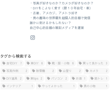
・写真が好きなのか？カメラが好きなのか？
・DIYをこよなく愛す（歴１０年自宅・車）
・古着、アメカジ、アメトラ好き
・男の趣味の世界観を超個人的目線で発信
誰かに刺さるかもしれない？
自己中心的目線の雑記メディアを運営
タグから検索する
自宅DIY
7
車DIY
6
靴・服・小物
6
買って良かった
3
写真作例
2
除雪機
2
山登り
2
カメラ
2
DIY道具
2
車tips
2
パソコン
2
お酒
1
筋トレ
1
インテリア
1
やってよかった
1
男の小物
1