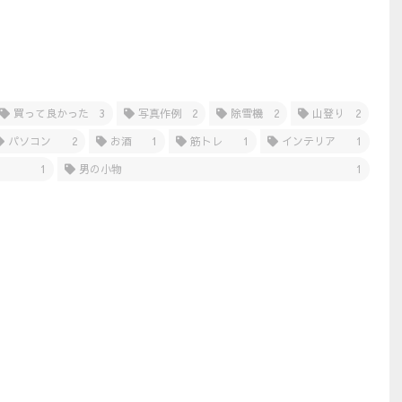
買って良かった
3
写真作例
2
除雪機
2
山登り
2
パソコン
2
お酒
1
筋トレ
1
インテリア
1
1
男の小物
1