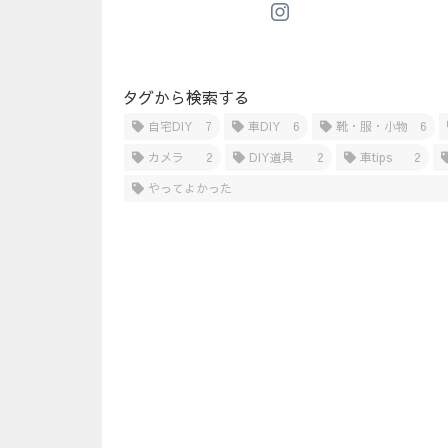
タグから検索する
自宅DIY
7
車DIY
6
靴・服・小物
6
カメラ
2
DIY道具
2
車tips
2
やってよかった