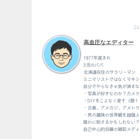
こ
高血圧なエディター
1977年産まれ
3児のパパ
北海道在住のサラリーマン
ミニマリストではなくマキ
自分でやらなきゃ気が済ま
・写真が好きなのか？カメ
・DIYをこよなく愛す（歴
・古着、アメカジ、アメト
・男の趣味の世界観を超個
誰かに刺さるかもしれない
自己中心的目線の雑記メデ