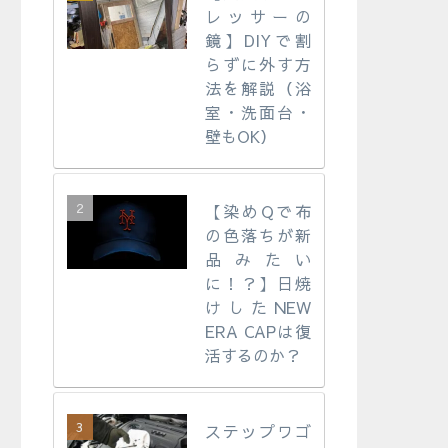
レッサーの
鏡】DIYで割
らずに外す方
法を解説（浴
室・洗面台・
壁もOK）
【染めQで布
の色落ちが新
品みたい
に！？】日焼
けしたNEW
ERA CAPは復
活するのか？
ステップワゴ