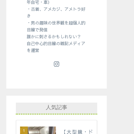
年自宅・車）
・古着、アメカジ、アメトラ好
き
・男の趣味の世界観を超個人的
目線で発信
誰かに刺さるかもしれない？
自己中心的目線の雑記メディア
を運営
人気記事
【大型鏡・ド