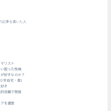
の記事を書いた人
シマリスト
ない困った性格
ラが好きなのか？
１０年自宅・車）
ラ好き
人的目線で発信
？
ィアを運営