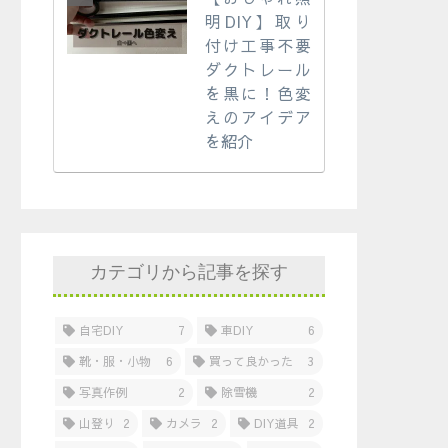
明DIY】取り
付け工事不要
ダクトレール
を黒に！色変
えのアイデア
を紹介
カテゴリから記事を探す
自宅DIY
7
車DIY
6
靴・服・小物
6
買って良かった
3
写真作例
2
除雪機
2
山登り
2
カメラ
2
DIY道具
2