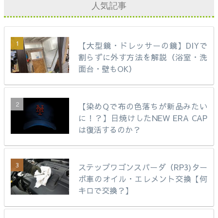
人気記事
【大型鏡・ドレッサーの鏡】DIYで
割らずに外す方法を解説（浴室・洗
面台・壁もOK）
【染めQで布の色落ちが新品みたい
に！？】日焼けしたNEW ERA CAP
は復活するのか？
ステップワゴンスパーダ（RP3)ター
ボ車のオイル・エレメント交換【何
キロで交換？】