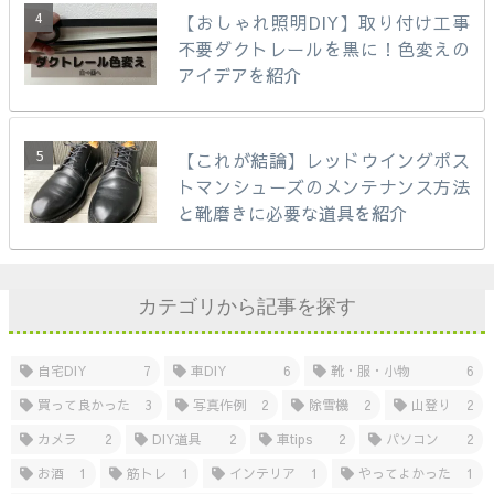
【おしゃれ照明DIY】取り付け工事
不要ダクトレールを黒に！色変えの
アイデアを紹介
【これが結論】レッドウイングポス
トマンシューズのメンテナンス方法
と靴磨きに必要な道具を紹介
カテゴリから記事を探す
自宅DIY
7
車DIY
6
靴・服・小物
6
買って良かった
3
写真作例
2
除雪機
2
山登り
2
カメラ
2
DIY道具
2
車tips
2
パソコン
2
お酒
1
筋トレ
1
インテリア
1
やってよかった
1