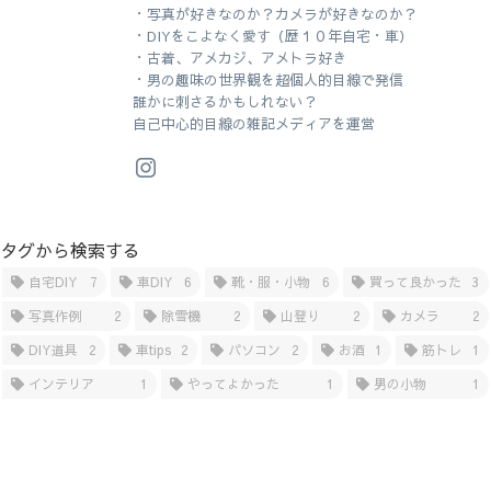
・写真が好きなのか？カメラが好きなのか？
・DIYをこよなく愛す（歴１０年自宅・車）
・古着、アメカジ、アメトラ好き
・男の趣味の世界観を超個人的目線で発信
誰かに刺さるかもしれない？
自己中心的目線の雑記メディアを運営
タグから検索する
自宅DIY
7
車DIY
6
靴・服・小物
6
買って良かった
3
写真作例
2
除雪機
2
山登り
2
カメラ
2
DIY道具
2
車tips
2
パソコン
2
お酒
1
筋トレ
1
インテリア
1
やってよかった
1
男の小物
1