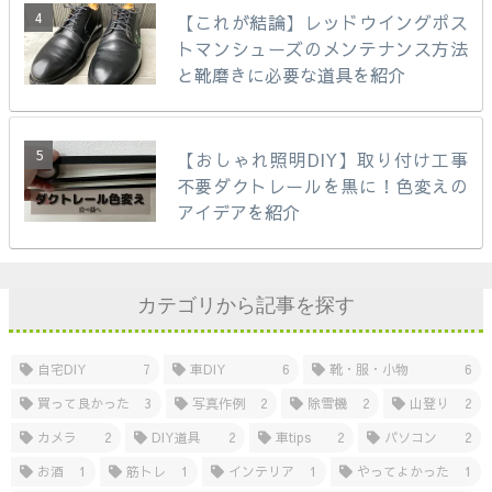
【これが結論】レッドウイングポス
トマンシューズのメンテナンス方法
と靴磨きに必要な道具を紹介
【おしゃれ照明DIY】取り付け工事
不要ダクトレールを黒に！色変えの
アイデアを紹介
カテゴリから記事を探す
自宅DIY
7
車DIY
6
靴・服・小物
6
買って良かった
3
写真作例
2
除雪機
2
山登り
2
カメラ
2
DIY道具
2
車tips
2
パソコン
2
お酒
1
筋トレ
1
インテリア
1
やってよかった
1