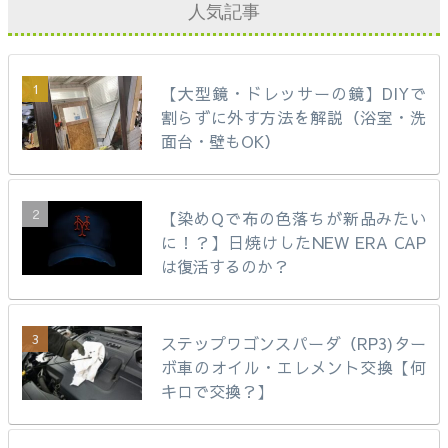
人気記事
【大型鏡・ドレッサーの鏡】DIYで
割らずに外す方法を解説（浴室・洗
面台・壁もOK）
【染めQで布の色落ちが新品みたい
に！？】日焼けしたNEW ERA CAP
は復活するのか？
ステップワゴンスパーダ（RP3)ター
ボ車のオイル・エレメント交換【何
キロで交換？】