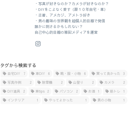
・写真が好きなのか？カメラが好きなのか？
・DIYをこよなく愛す（歴１０年自宅・車）
・古着、アメカジ、アメトラ好き
・男の趣味の世界観を超個人的目線で発信
誰かに刺さるかもしれない？
自己中心的目線の雑記メディアを運営
タグから検索する
自宅DIY
7
車DIY
6
靴・服・小物
6
買って良かった
3
写真作例
2
除雪機
2
山登り
2
カメラ
2
DIY道具
2
車tips
2
パソコン
2
お酒
1
筋トレ
1
インテリア
1
やってよかった
1
男の小物
1