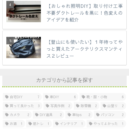
【おしゃれ照明DIY】取り付け工事
不要ダクトレールを黒に！色変えの
アイデアを紹介
【登山にも使いたい】１年待ってや
っと買えたアークテリクスマンティ
ス２レビュー
カテゴリから記事を探す
自宅DIY
7
車DIY
6
靴・服・小物
6
買って良かった
3
写真作例
2
除雪機
2
山登り
2
カメラ
2
DIY道具
2
車tips
2
パソコン
2
お酒
1
筋トレ
1
インテリア
1
やってよかった
1