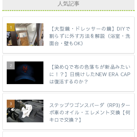
人気記事
【大型鏡・ドレッサーの鏡】DIYで
割らずに外す方法を解説（浴室・洗
面台・壁もOK）
【染めQで布の色落ちが新品みたい
に！？】日焼けしたNEW ERA CAP
は復活するのか？
ステップワゴンスパーダ（RP3)ター
ボ車のオイル・エレメント交換【何
キロで交換？】