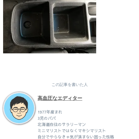
この記事を書いた人
高血圧なエディター
1977年産まれ
3児のパパ
北海道在住のサラリーマン
ミニマリストではなくマキシマリスト
自分でやらなきゃ気が済まない困った性格