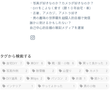
・写真が好きなのか？カメラが好きなのか？
・DIYをこよなく愛す（歴１０年自宅・車）
・古着、アメカジ、アメトラ好き
・男の趣味の世界観を超個人的目線で発信
誰かに刺さるかもしれない？
自己中心的目線の雑記メディアを運営
タグから検索する
自宅DIY
7
車DIY
6
靴・服・小物
6
買って良かった
3
写真作例
2
除雪機
2
山登り
2
カメラ
2
DIY道具
2
車tips
2
パソコン
2
お酒
1
筋トレ
1
インテリア
1
やってよかった
1
男の小物
1