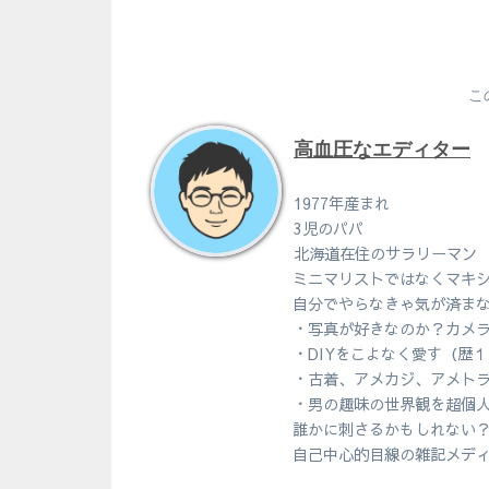
こ
高血圧なエディター
1977年産まれ
3児のパパ
北海道在住のサラリーマン
ミニマリストではなくマキ
自分でやらなきゃ気が済ま
・写真が好きなのか？カメ
・DIYをこよなく愛す（歴
・古着、アメカジ、アメト
・男の趣味の世界観を超個
誰かに刺さるかもしれない
自己中心的目線の雑記メデ