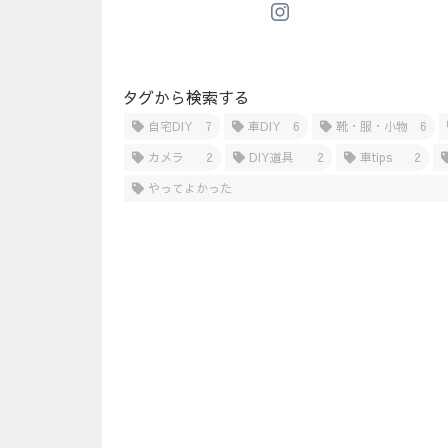
タグから検索する
自宅DIY
7
車DIY
6
靴・服・小物
6
カメラ
2
DIY道具
2
車tips
2
やってよかった