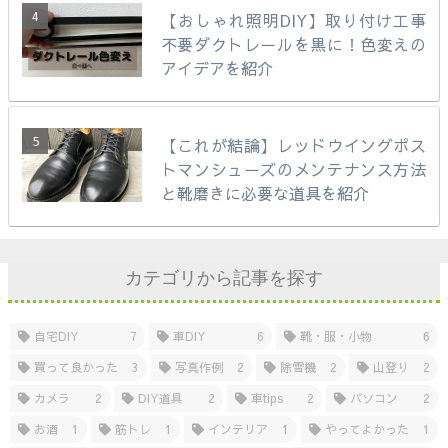
【おしゃれ照明DIY】取り付け工事
不要ダクトレールを黒に！色変えの
アイデアを紹介
【これが結論】レッドウイングポス
トマンシューズのメンテナンス方法
と靴磨きに必要な道具を紹介
カテゴリから記事を探す
自宅DIY
7
車DIY
6
靴・服・小物
6
買って良かった
3
写真作例
2
除雪機
2
山登り
2
カメラ
2
DIY道具
2
車tips
2
パソコン
2
お酒
1
筋トレ
1
インテリア
1
やってよかった
1