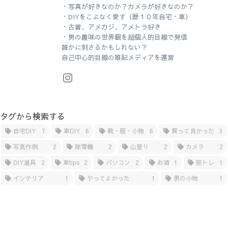
・写真が好きなのか？カメラが好きなのか？
・DIYをこよなく愛す（歴１０年自宅・車）
・古着、アメカジ、アメトラ好き
・男の趣味の世界観を超個人的目線で発信
誰かに刺さるかもしれない？
自己中心的目線の雑記メディアを運営
タグから検索する
自宅DIY
7
車DIY
6
靴・服・小物
6
買って良かった
3
写真作例
2
除雪機
2
山登り
2
カメラ
2
DIY道具
2
車tips
2
パソコン
2
お酒
1
筋トレ
1
インテリア
1
やってよかった
1
男の小物
1