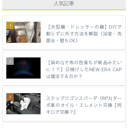
人気記事
【大型鏡・ドレッサーの鏡】DIYで
割らずに外す方法を解説（浴室・洗
面台・壁もOK）
【染めQで布の色落ちが新品みたい
に！？】日焼けしたNEW ERA CAP
は復活するのか？
ステップワゴンスパーダ（RP3)ター
ボ車のオイル・エレメント交換【何
キロで交換？】