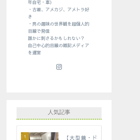
年自宅・車）
・古着、アメカジ、アメトラ好
き
・男の趣味の世界観を超個人的
目線で発信
誰かに刺さるかもしれない？
自己中心的目線の雑記メディア
を運営
人気記事
【大型鏡・ド