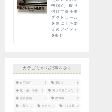
明DIY】取り
付け工事不要
ダクトレール
を黒に！色変
えのアイデア
を紹介
カテゴリから記事を探す
自宅DIY
7
車DIY
6
靴・服・小物
6
買って良かった
3
写真作例
2
除雪機
2
山登り
2
カメラ
2
DIY道具
2