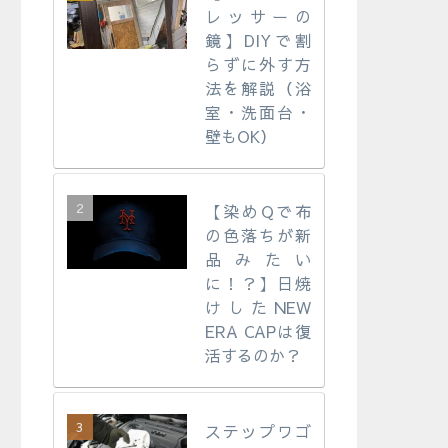
レッサーの
鏡】DIYで割
らずに外す方
法を解説（浴
室・洗面台・
壁もOK）
【染めQで布
の色落ちが新
品みたい
に！？】日焼
けしたNEW
ERA CAPは復
活するのか？
ステップワゴ