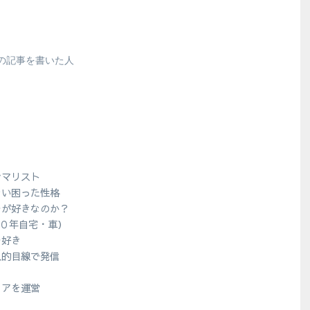
の記事を書いた人
シマリスト
ない困った性格
ラが好きなのか？
１０年自宅・車）
ラ好き
人的目線で発信
？
ィアを運営