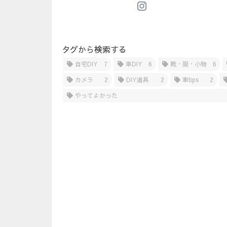
タグから検索する
自宅DIY
7
車DIY
6
靴・服・小物
6
カメラ
2
DIY道具
2
車tips
2
やってよかった