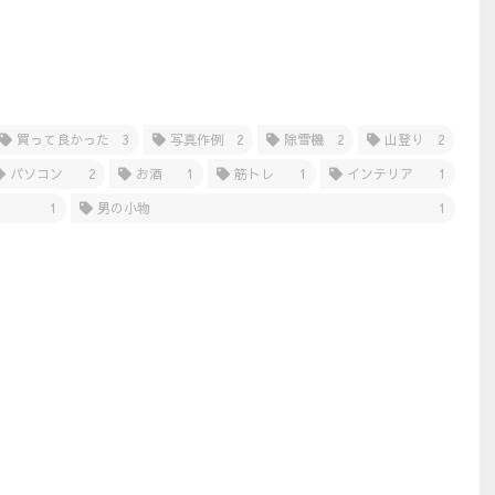
買って良かった
3
写真作例
2
除雪機
2
山登り
2
パソコン
2
お酒
1
筋トレ
1
インテリア
1
1
男の小物
1