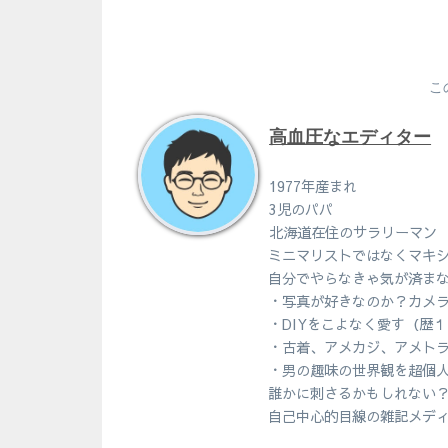
こ
高血圧なエディター
1977年産まれ
3児のパパ
北海道在住のサラリーマン
ミニマリストではなくマキ
自分でやらなきゃ気が済ま
・写真が好きなのか？カメ
・DIYをこよなく愛す（歴
・古着、アメカジ、アメト
・男の趣味の世界観を超個
誰かに刺さるかもしれない
自己中心的目線の雑記メデ