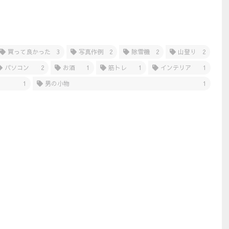
買って良かった
3
写真作例
2
除雪機
2
山登り
2
パソコン
2
お酒
1
筋トレ
1
インテリア
1
1
男の小物
1