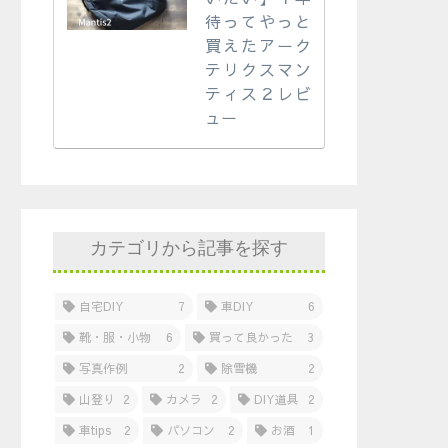
待ってやっと
買えたアーク
テリクスマン
ティス２レビ
ュー
カテゴリから記事を探す
自宅DIY
7
車DIY
6
靴・服・小物
6
買って良かった
3
写真作例
2
除雪機
2
山登り
2
カメラ
2
DIY道具
2
車tips
2
パソコン
2
お酒
1