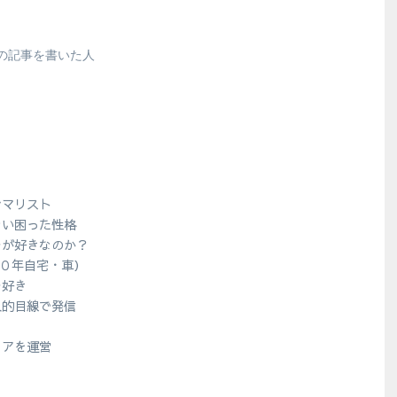
の記事を書いた人
シマリスト
ない困った性格
ラが好きなのか？
１０年自宅・車）
ラ好き
人的目線で発信
？
ィアを運営