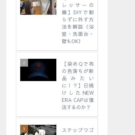
レッサーの
鏡】DIYで割
らずに外す方
法を解説（浴
室・洗面台・
壁もOK）
【染めQで布
の色落ちが新
品みたい
に！？】日焼
けしたNEW
ERA CAPは復
活するのか？
ステップワゴ