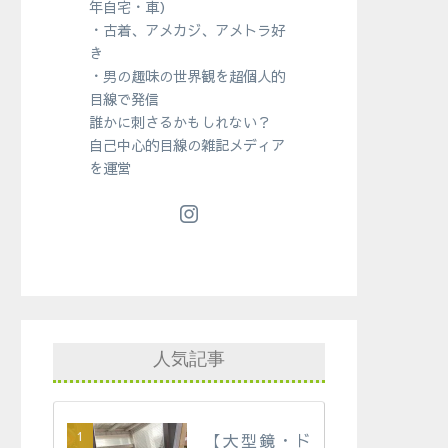
年自宅・車）
・古着、アメカジ、アメトラ好
き
・男の趣味の世界観を超個人的
目線で発信
誰かに刺さるかもしれない？
自己中心的目線の雑記メディア
を運営
人気記事
【大型鏡・ド