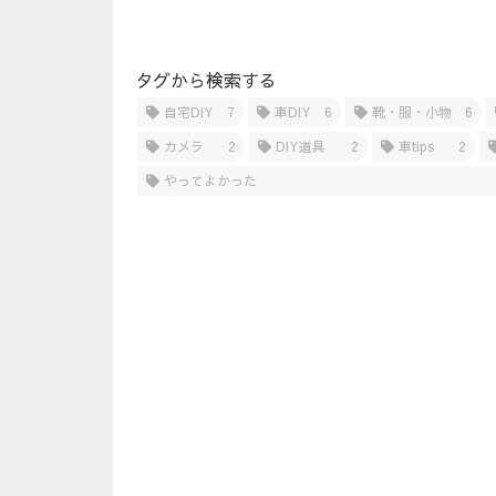
タグから検索する
自宅DIY
7
車DIY
6
靴・服・小物
6
カメラ
2
DIY道具
2
車tips
2
やってよかった