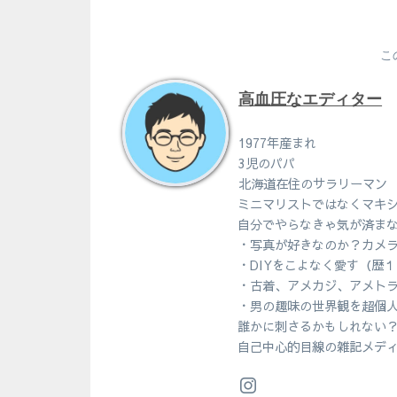
こ
高血圧なエディター
1977年産まれ
3児のパパ
北海道在住のサラリーマン
ミニマリストではなくマキ
自分でやらなきゃ気が済ま
・写真が好きなのか？カメ
・DIYをこよなく愛す（歴
・古着、アメカジ、アメト
・男の趣味の世界観を超個
誰かに刺さるかもしれない
自己中心的目線の雑記メデ