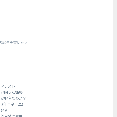
の記事を書いた人
シマリスト
ない困った性格
ラが好きなのか？
１０年自宅・車）
ラ好き
人的目線で発信