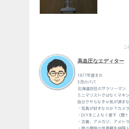
こ
高血圧なエディター
1977年産まれ
3児のパパ
北海道在住のサラリーマン
ミニマリストではなくマキ
自分でやらなきゃ気が済ま
・写真が好きなのか？カメ
・DIYをこよなく愛す（歴
・古着、アメカジ、アメト
・男の趣味の世界観を超個