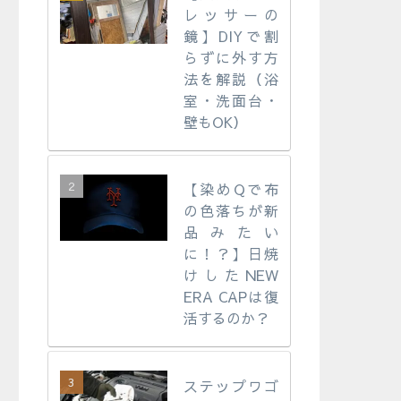
レッサーの
鏡】DIYで割
らずに外す方
法を解説（浴
室・洗面台・
壁もOK）
【染めQで布
の色落ちが新
品みたい
に！？】日焼
けしたNEW
ERA CAPは復
活するのか？
ステップワゴ