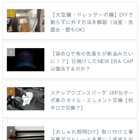
【大型鏡・ドレッサーの鏡】DIYで
割らずに外す方法を解説（浴室・洗
面台・壁もOK）
【染めQで布の色落ちが新品みたい
に！？】日焼けしたNEW ERA CAP
は復活するのか？
ステップワゴンスパーダ（RP3)ター
ボ車のオイル・エレメント交換【何
キロで交換？】
【おしゃれ照明DIY】取り付け工事
不要ダクトレールを黒に！色変えの