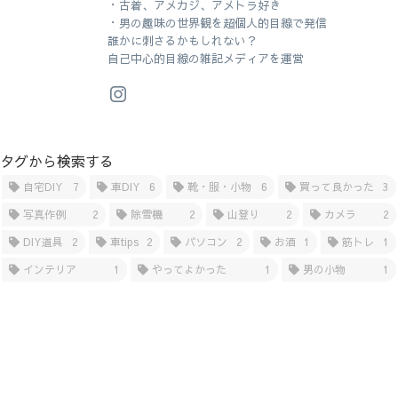
・古着、アメカジ、アメトラ好き
・男の趣味の世界観を超個人的目線で発信
誰かに刺さるかもしれない？
自己中心的目線の雑記メディアを運営
タグから検索する
自宅DIY
7
車DIY
6
靴・服・小物
6
買って良かった
3
写真作例
2
除雪機
2
山登り
2
カメラ
2
DIY道具
2
車tips
2
パソコン
2
お酒
1
筋トレ
1
インテリア
1
やってよかった
1
男の小物
1