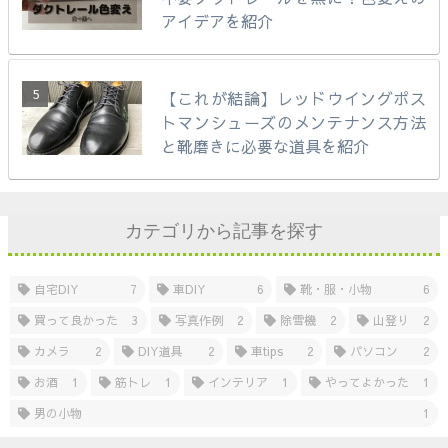
アイデアを紹介
【これが結論】レッドウイングポス
トマンシューズのメンテナンス方法
と靴磨きに必要な道具を紹介
カテゴリから記事を探す
自宅DIY
7
車DIY
6
靴・服・小物
6
買って良かった
3
写真作例
2
除雪機
2
山登り
2
カメラ
2
DIY道具
2
車tips
2
パソコン
2
お酒
1
筋トレ
1
インテリア
1
やってよかった
1
男の小物
1