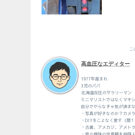
こ
高血圧なエディター
1977年産まれ
3児のパパ
北海道在住のサラリーマン
ミニマリストではなくマキ
自分でやらなきゃ気が済ま
・写真が好きなのか？カメ
・DIYをこよなく愛す（歴
・古着、アメカジ、アメト
・男の趣味の世界観を超個