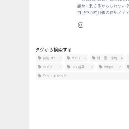
誰かに刺さるかもしれない
自己中心的目線の雑記メデ
タグから検索する
自宅DIY
7
車DIY
6
靴・服・小物
6
カメラ
2
DIY道具
2
車tips
2
やってよかった