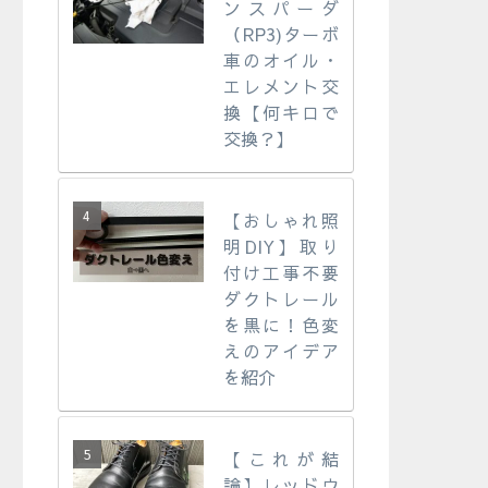
ンスパーダ
（RP3)ターボ
車のオイル・
エレメント交
換【何キロで
交換？】
【おしゃれ照
明DIY】取り
付け工事不要
ダクトレール
を黒に！色変
えのアイデア
を紹介
【これが結
論】レッドウ