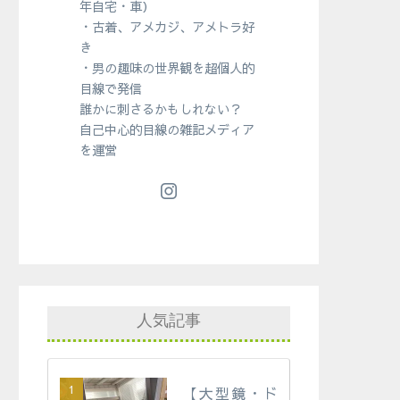
年自宅・車）
・古着、アメカジ、アメトラ好
き
・男の趣味の世界観を超個人的
目線で発信
誰かに刺さるかもしれない？
自己中心的目線の雑記メディア
を運営
人気記事
【大型鏡・ド