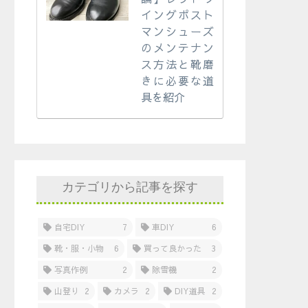
イングポスト
マンシューズ
のメンテナン
ス方法と靴磨
きに必要な道
具を紹介
カテゴリから記事を探す
自宅DIY
7
車DIY
6
靴・服・小物
6
買って良かった
3
写真作例
2
除雪機
2
山登り
2
カメラ
2
DIY道具
2