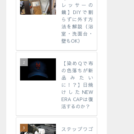
レッサーの
鏡】DIYで割
らずに外す方
法を解説（浴
室・洗面台・
壁もOK）
【染めQで布
の色落ちが新
品みたい
に！？】日焼
けしたNEW
ERA CAPは復
活するのか？
ステップワゴ