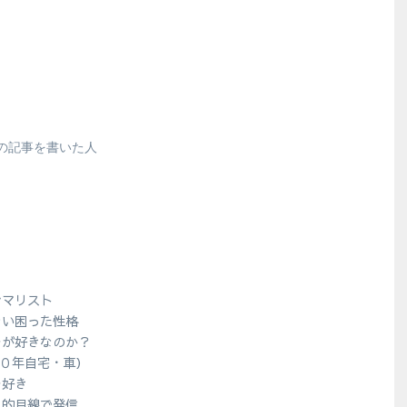
の記事を書いた人
シマリスト
ない困った性格
ラが好きなのか？
１０年自宅・車）
ラ好き
人的目線で発信