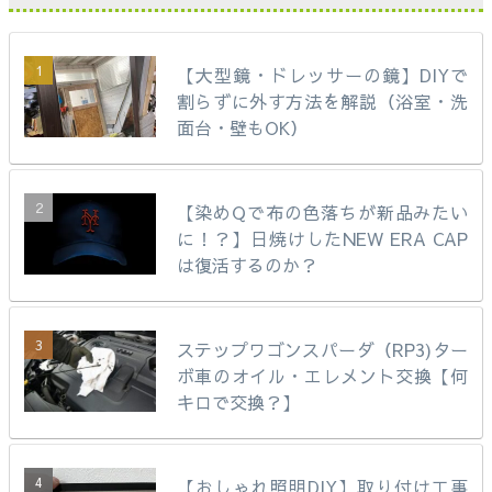
【大型鏡・ドレッサーの鏡】DIYで
割らずに外す方法を解説（浴室・洗
面台・壁もOK）
【染めQで布の色落ちが新品みたい
に！？】日焼けしたNEW ERA CAP
は復活するのか？
ステップワゴンスパーダ（RP3)ター
ボ車のオイル・エレメント交換【何
キロで交換？】
【おしゃれ照明DIY】取り付け工事