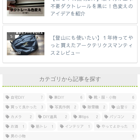
不要ダクトレールを黒に！色変えの
アイデアを紹介
【登山にも使いたい】１年待ってや
っと買えたアークテリクスマンティ
ス２レビュー
カテゴリから記事を探す
自宅DIY
7
車DIY
6
靴・服・小物
6
買って良かった
3
写真作例
2
除雪機
2
山登り
2
カメラ
2
DIY道具
2
車tips
2
パソコン
2
お酒
1
筋トレ
1
インテリア
1
やってよかった
1
男の小物
1