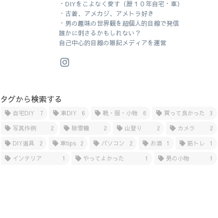
・DIYをこよなく愛す（歴１０年自宅・車）
・古着、アメカジ、アメトラ好き
・男の趣味の世界観を超個人的目線で発信
誰かに刺さるかもしれない？
自己中心的目線の雑記メディアを運営
タグから検索する
自宅DIY
7
車DIY
6
靴・服・小物
6
買って良かった
3
写真作例
2
除雪機
2
山登り
2
カメラ
2
DIY道具
2
車tips
2
パソコン
2
お酒
1
筋トレ
1
インテリア
1
やってよかった
1
男の小物
1