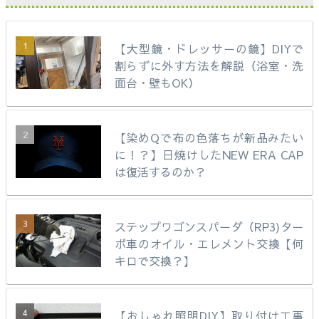
【大型鏡・ドレッサーの鏡】DIYで
割らずに外す方法を解説（浴室・洗
面台・壁もOK）
【染めQで布の色落ちが新品みたい
に！？】日焼けしたNEW ERA CAP
は復活するのか？
ステップワゴンスパーダ（RP3)ター
ボ車のオイル・エレメント交換【何
キロで交換？】
【おしゃれ照明DIY】取り付け工事