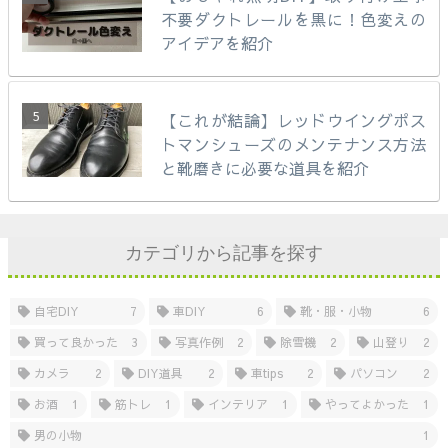
不要ダクトレールを黒に！色変えの
アイデアを紹介
【これが結論】レッドウイングポス
トマンシューズのメンテナンス方法
と靴磨きに必要な道具を紹介
カテゴリから記事を探す
自宅DIY
7
車DIY
6
靴・服・小物
6
買って良かった
3
写真作例
2
除雪機
2
山登り
2
カメラ
2
DIY道具
2
車tips
2
パソコン
2
お酒
1
筋トレ
1
インテリア
1
やってよかった
1
男の小物
1