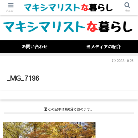
メニュー
検索
お問い合わせ
当メディアの紹介
2022.10.26
_MG_7196
この記事は
約0分
で読めます。