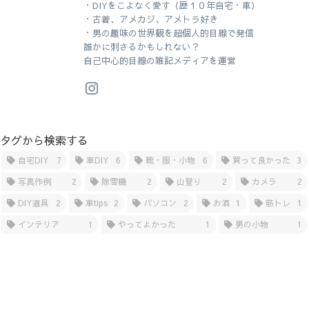
・DIYをこよなく愛す（歴１０年自宅・車）
・古着、アメカジ、アメトラ好き
・男の趣味の世界観を超個人的目線で発信
誰かに刺さるかもしれない？
自己中心的目線の雑記メディアを運営
タグから検索する
自宅DIY
7
車DIY
6
靴・服・小物
6
買って良かった
3
写真作例
2
除雪機
2
山登り
2
カメラ
2
DIY道具
2
車tips
2
パソコン
2
お酒
1
筋トレ
1
インテリア
1
やってよかった
1
男の小物
1