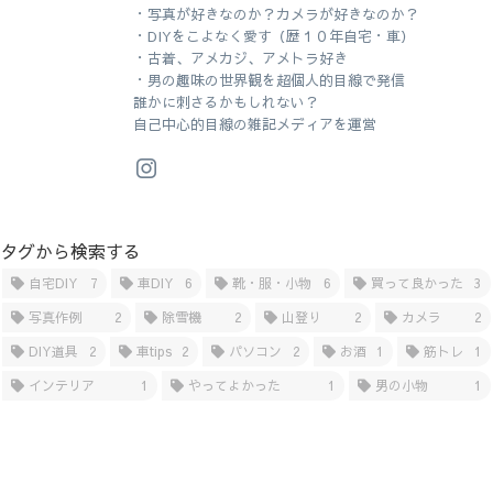
・写真が好きなのか？カメラが好きなのか？
・DIYをこよなく愛す（歴１０年自宅・車）
・古着、アメカジ、アメトラ好き
・男の趣味の世界観を超個人的目線で発信
誰かに刺さるかもしれない？
自己中心的目線の雑記メディアを運営
タグから検索する
自宅DIY
7
車DIY
6
靴・服・小物
6
買って良かった
3
写真作例
2
除雪機
2
山登り
2
カメラ
2
DIY道具
2
車tips
2
パソコン
2
お酒
1
筋トレ
1
インテリア
1
やってよかった
1
男の小物
1