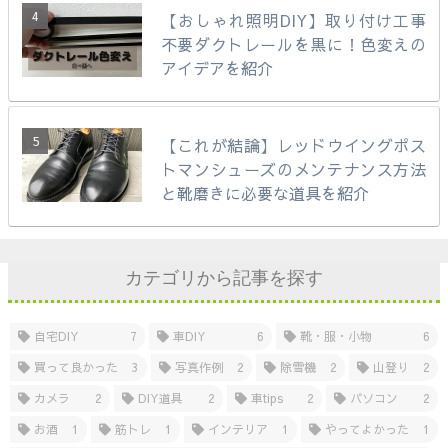
【おしゃれ照明DIY】取り付け工事
不要ダクトレールを黒に！色変えの
アイデアを紹介
【これが結論】レッドウイングポス
トマンシューズのメンテナンス方法
と靴磨きに必要な道具を紹介
カテゴリから記事を探す
自宅DIY
7
車DIY
6
靴・服・小物
6
買って良かった
3
写真作例
2
除雪機
2
山登り
2
カメラ
2
DIY道具
2
車tips
2
パソコン
2
お酒
1
筋トレ
1
インテリア
1
やってよかった
1