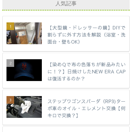
人気記事
【大型鏡・ドレッサーの鏡】DIYで
割らずに外す方法を解説（浴室・洗
面台・壁もOK）
【染めQで布の色落ちが新品みたい
に！？】日焼けしたNEW ERA CAP
は復活するのか？
ステップワゴンスパーダ（RP3)ター
ボ車のオイル・エレメント交換【何
キロで交換？】