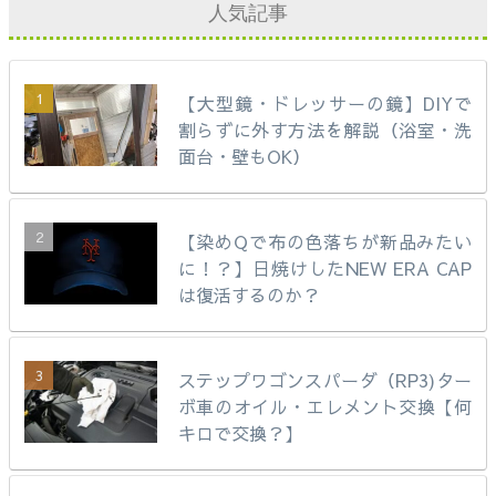
人気記事
【大型鏡・ドレッサーの鏡】DIYで
割らずに外す方法を解説（浴室・洗
面台・壁もOK）
【染めQで布の色落ちが新品みたい
に！？】日焼けしたNEW ERA CAP
は復活するのか？
ステップワゴンスパーダ（RP3)ター
ボ車のオイル・エレメント交換【何
キロで交換？】