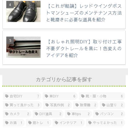
【これが結論】レッドウイングポス
トマンシューズのメンテナンス方法
と靴磨きに必要な道具を紹介
【おしゃれ照明DIY】取り付け工事
不要ダクトレールを黒に！色変えの
アイデアを紹介
カテゴリから記事を探す
自宅DIY
7
車DIY
6
靴・服・小物
6
買って良かった
3
写真作例
2
除雪機
2
山登り
2
カメラ
2
DIY道具
2
車tips
2
パソコン
2
お酒
1
筋トレ
1
インテリア
1
やってよかった
1