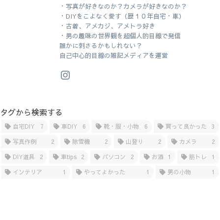
・写真が好きなのか？カメラが好きなのか？
・DIYをこよなく愛す（歴１０年自宅・車）
・古着、アメカジ、アメトラ好き
・男の趣味の世界観を超個人的目線で発信
誰かに刺さるかもしれない？
自己中心的目線の雑記メディアを運営
タグから検索する
自宅DIY
7
車DIY
6
靴・服・小物
6
買って良かった
3
写真作例
2
除雪機
2
山登り
2
カメラ
2
DIY道具
2
車tips
2
パソコン
2
お酒
1
筋トレ
1
インテリア
1
やってよかった
1
男の小物
1