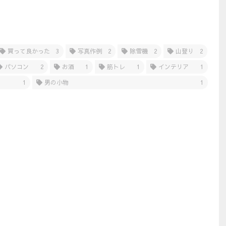
買って良かった
3
写真作例
2
除雪機
2
山登り
2
パソコン
2
お酒
1
筋トレ
1
インテリア
1
1
男の小物
1