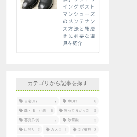
イングポスト
マンシューズ
のメンテナン
ス方法と靴磨
きに必要な道
具を紹介
カテゴリから記事を探す
自宅DIY
7
車DIY
6
靴・服・小物
6
買って良かった
3
写真作例
2
除雪機
2
山登り
2
カメラ
2
DIY道具
2