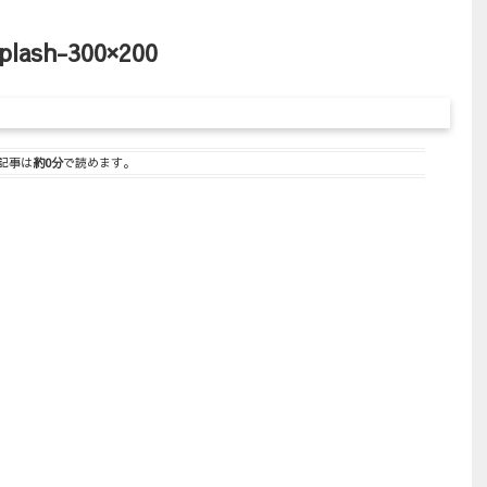
plash-300×200
記事は
約0分
で読めます。