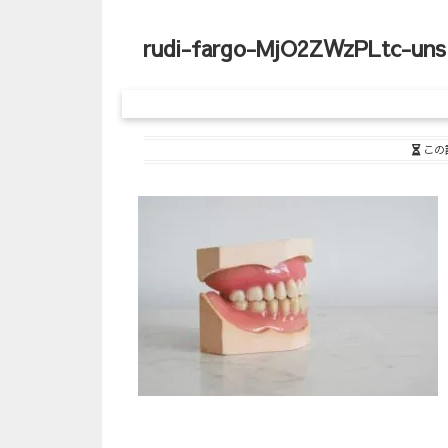
rudi-fargo-MjO2ZWzPLtc-uns
この