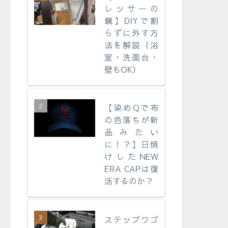
レッサーの
鏡】DIYで割
らずに外す方
法を解説（浴
室・洗面台・
壁もOK）
【染めQで布
の色落ちが新
品みたい
に！？】日焼
けしたNEW
ERA CAPは復
活するのか？
ステップワゴ