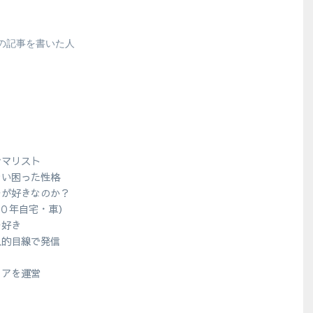
の記事を書いた人
シマリスト
ない困った性格
ラが好きなのか？
１０年自宅・車）
ラ好き
人的目線で発信
？
ィアを運営