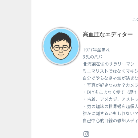
こ
高血圧なエディター
1977年産まれ
3児のパパ
北海道在住のサラリーマン
ミニマリストではなくマキ
自分でやらなきゃ気が済ま
・写真が好きなのか？カメ
・DIYをこよなく愛す（歴
・古着、アメカジ、アメト
・男の趣味の世界観を超個
誰かに刺さるかもしれない
自己中心的目線の雑記メデ