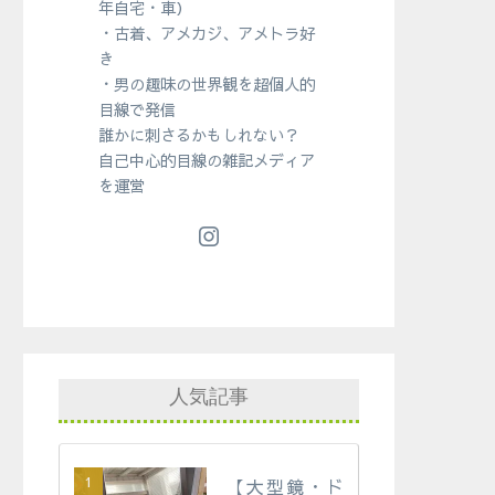
年自宅・車）
・古着、アメカジ、アメトラ好
き
・男の趣味の世界観を超個人的
目線で発信
誰かに刺さるかもしれない？
自己中心的目線の雑記メディア
を運営
人気記事
【大型鏡・ド