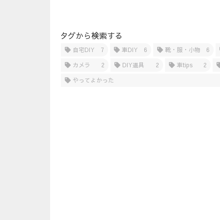
タグから検索する
自宅DIY
7
車DIY
6
靴・服・小物
6
カメラ
2
DIY道具
2
車tips
2
やってよかった