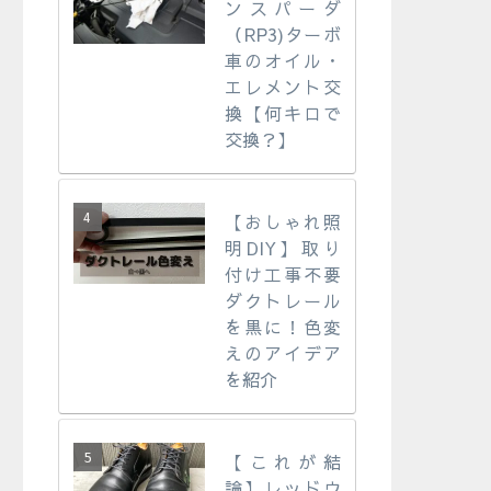
ンスパーダ
（RP3)ターボ
車のオイル・
エレメント交
換【何キロで
交換？】
【おしゃれ照
明DIY】取り
付け工事不要
ダクトレール
を黒に！色変
えのアイデア
を紹介
【これが結
論】レッドウ