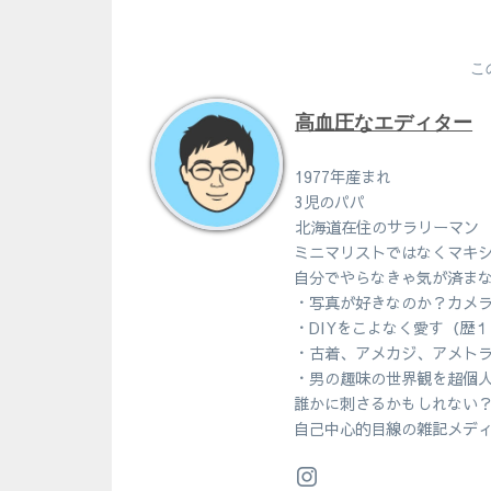
こ
高血圧なエディター
1977年産まれ
3児のパパ
北海道在住のサラリーマン
ミニマリストではなくマキ
自分でやらなきゃ気が済ま
・写真が好きなのか？カメ
・DIYをこよなく愛す（歴
・古着、アメカジ、アメト
・男の趣味の世界観を超個
誰かに刺さるかもしれない
自己中心的目線の雑記メデ