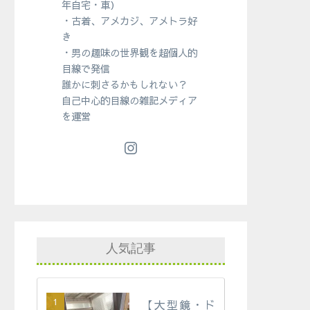
年自宅・車）
・古着、アメカジ、アメトラ好
き
・男の趣味の世界観を超個人的
目線で発信
誰かに刺さるかもしれない？
自己中心的目線の雑記メディア
を運営
人気記事
【大型鏡・ド