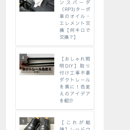
ンスパーダ
（RP3)ターボ
車のオイル・
エレメント交
換【何キロで
交換？】
【おしゃれ照
明DIY】取り
付け工事不要
ダクトレール
を黒に！色変
えのアイデア
を紹介
【これが結
論】レッドウ