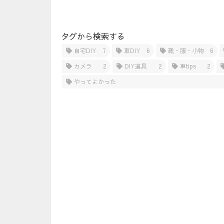
タグから検索する
自宅DIY
7
車DIY
6
靴・服・小物
6
カメラ
2
DIY道具
2
車tips
2
やってよかった