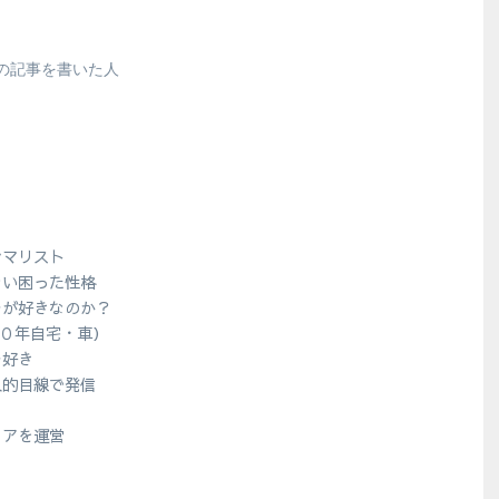
の記事を書いた人
シマリスト
ない困った性格
ラが好きなのか？
１０年自宅・車）
ラ好き
人的目線で発信
？
ィアを運営