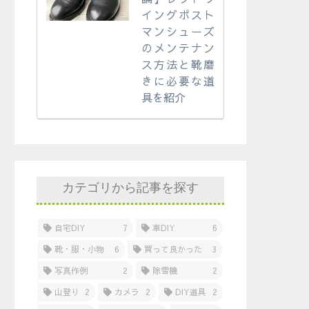
イングポスト
マンシューズ
のメンテナン
ス方法と靴磨
きに必要な道
具を紹介
カテゴリから記事を探す
自宅DIY
7
車DIY
6
靴・服・小物
6
買って良かった
3
写真作例
2
除雪機
2
山登り
2
カメラ
2
DIY道具
2