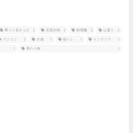
買って良かった
3
写真作例
2
除雪機
2
山登り
2
パソコン
2
お酒
1
筋トレ
1
インテリア
1
1
男の小物
1