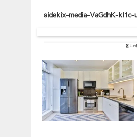
sidekix-media-VaGdhK-kI1c-
この