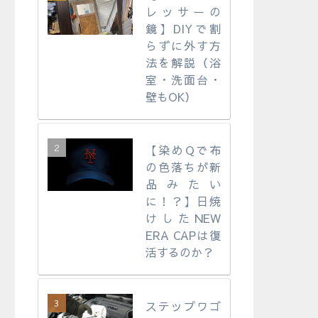
レッサーの
鏡】DIYで割
らずに外す方
法を解説（浴
室・洗面台・
壁もOK）
【染めQで布
の色落ちが新
品みたい
に！？】日焼
けしたNEW
ERA CAPは復
活するのか？
ステップワゴ