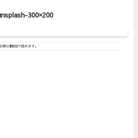
unsplash-300×200
記事は
約0分
で読めます。