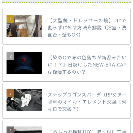
【大型鏡・ドレッサーの鏡】DIYで
割らずに外す方法を解説（浴室・洗
面台・壁もOK）
【染めQで布の色落ちが新品みたい
に！？】日焼けしたNEW ERA CAP
は復活するのか？
ステップワゴンスパーダ（RP3)ター
ボ車のオイル・エレメント交換【何
キロで交換？】
【おしゃれ照明DIY】取り付け工事