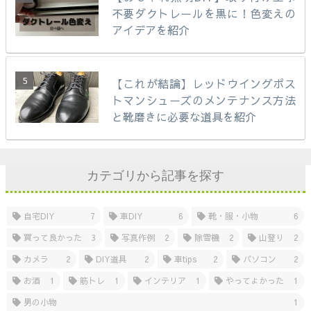
不要ダクトレールを黒に！色変えの
アイデアを紹介
【これが結論】レッドウイングポス
トマンシューズのメンテナンス方法
と靴磨きに必要な道具を紹介
カテゴリから記事を探す
自宅DIY
7
車DIY
6
靴・服・小物
6
買って良かった
3
写真作例
2
除雪機
2
山登り
2
カメラ
2
DIY道具
2
車tips
2
パソコン
2
お酒
1
筋トレ
1
インテリア
1
やってよかった
1
男の小物
1