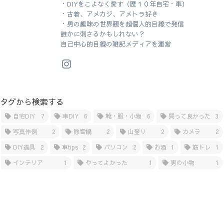
・DIYをこよなく愛す（歴１０年自宅・車）
・古着、アメカジ、アメトラ好き
・男の趣味の世界観を超個人的目線で発信
誰かに刺さるかもしれない？
自己中心的目線の雑記メディアを運営
タグから検索する
自宅DIY
7
車DIY
6
靴・服・小物
6
買って良かった
3
写真作例
2
除雪機
2
山登り
2
カメラ
2
DIY道具
2
車tips
2
パソコン
2
お酒
1
筋トレ
1
インテリア
1
やってよかった
1
男の小物
1