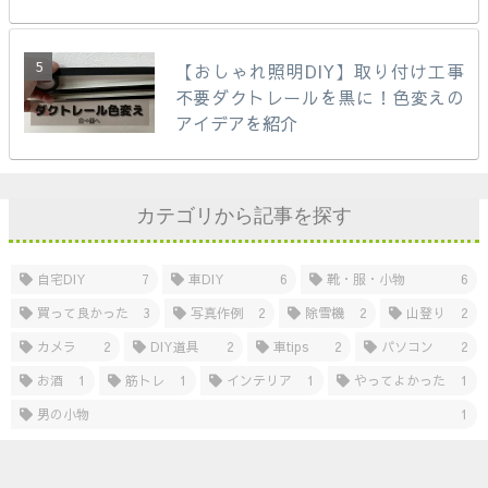
【おしゃれ照明DIY】取り付け工事
不要ダクトレールを黒に！色変えの
アイデアを紹介
カテゴリから記事を探す
自宅DIY
7
車DIY
6
靴・服・小物
6
買って良かった
3
写真作例
2
除雪機
2
山登り
2
カメラ
2
DIY道具
2
車tips
2
パソコン
2
お酒
1
筋トレ
1
インテリア
1
やってよかった
1
男の小物
1