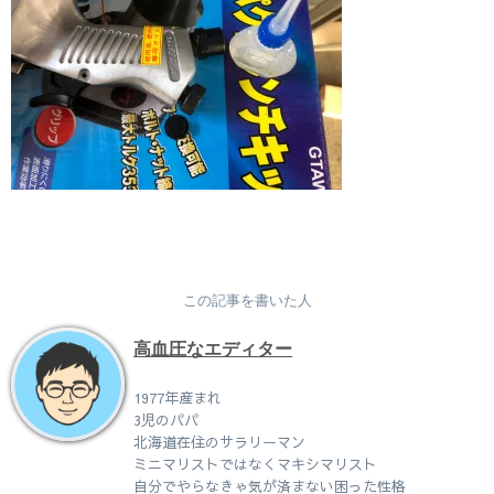
この記事を書いた人
高血圧なエディター
1977年産まれ
3児のパパ
北海道在住のサラリーマン
ミニマリストではなくマキシマリスト
自分でやらなきゃ気が済まない困った性格