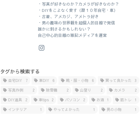
・写真が好きなのか？カメラが好きなのか？
・DIYをこよなく愛す（歴１０年自宅・車）
・古着、アメカジ、アメトラ好き
・男の趣味の世界観を超個人的目線で発信
誰かに刺さるかもしれない？
自己中心的目線の雑記メディアを運営
タグから検索する
自宅DIY
7
車DIY
6
靴・服・小物
6
買って良かった
3
写真作例
2
除雪機
2
山登り
2
カメラ
2
DIY道具
2
車tips
2
パソコン
2
お酒
1
筋トレ
1
インテリア
1
やってよかった
1
男の小物
1