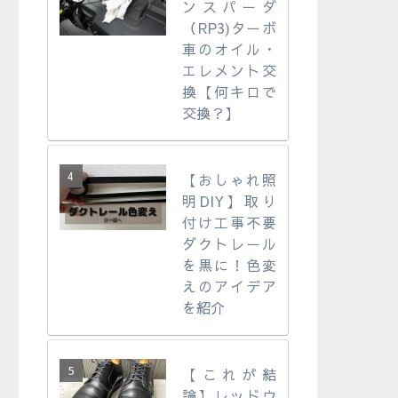
ンスパーダ
（RP3)ターボ
車のオイル・
エレメント交
換【何キロで
交換？】
【おしゃれ照
明DIY】取り
付け工事不要
ダクトレール
を黒に！色変
えのアイデア
を紹介
【これが結
論】レッドウ