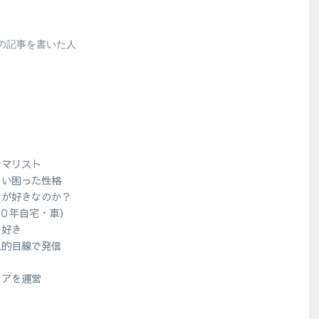
の記事を書いた人
シマリスト
ない困った性格
ラが好きなのか？
１０年自宅・車）
ラ好き
人的目線で発信
？
ィアを運営