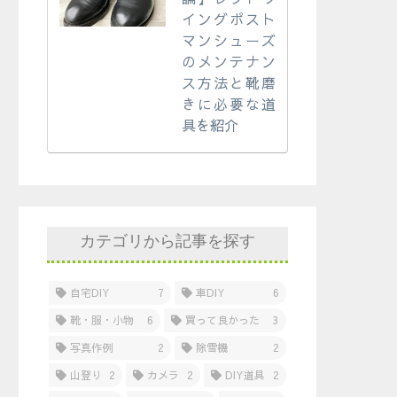
イングポスト
マンシューズ
のメンテナン
ス方法と靴磨
きに必要な道
具を紹介
カテゴリから記事を探す
自宅DIY
7
車DIY
6
靴・服・小物
6
買って良かった
3
写真作例
2
除雪機
2
山登り
2
カメラ
2
DIY道具
2