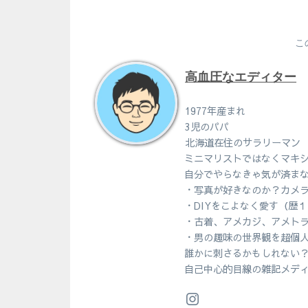
こ
高血圧なエディター
1977年産まれ
3児のパパ
北海道在住のサラリーマン
ミニマリストではなくマキ
自分でやらなきゃ気が済ま
・写真が好きなのか？カメ
・DIYをこよなく愛す（歴
・古着、アメカジ、アメト
・男の趣味の世界観を超個
誰かに刺さるかもしれない
自己中心的目線の雑記メデ