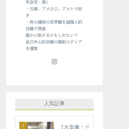
年自宅・車）
・古着、アメカジ、アメトラ好
き
・男の趣味の世界観を超個人的
目線で発信
誰かに刺さるかもしれない？
自己中心的目線の雑記メディア
を運営
人気記事
【大型鏡・ド