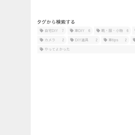
タグから検索する
自宅DIY
7
車DIY
6
靴・服・小物
6
カメラ
2
DIY道具
2
車tips
2
やってよかった