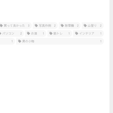
買って良かった
3
写真作例
2
除雪機
2
山登り
2
パソコン
2
お酒
1
筋トレ
1
インテリア
1
1
男の小物
1