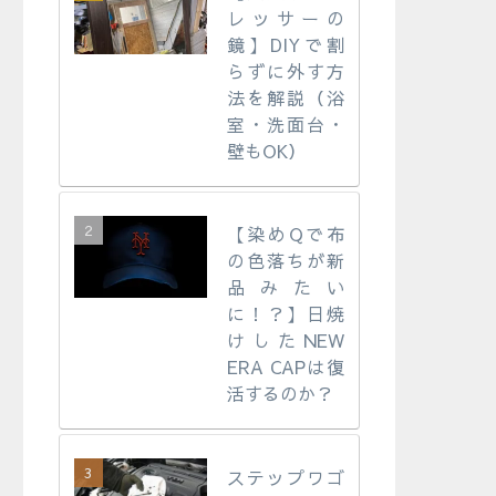
レッサーの
鏡】DIYで割
らずに外す方
法を解説（浴
室・洗面台・
壁もOK）
【染めQで布
の色落ちが新
品みたい
に！？】日焼
けしたNEW
ERA CAPは復
活するのか？
ステップワゴ