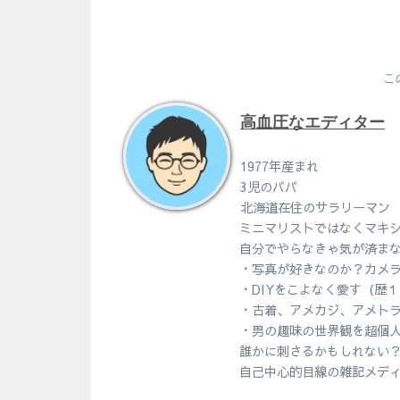
こ
高血圧なエディター
1977年産まれ
3児のパパ
北海道在住のサラリーマン
ミニマリストではなくマキ
自分でやらなきゃ気が済ま
・写真が好きなのか？カメ
・DIYをこよなく愛す（歴
・古着、アメカジ、アメト
・男の趣味の世界観を超個
誰かに刺さるかもしれない
自己中心的目線の雑記メデ