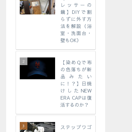
レッサーの
鏡】DIYで割
らずに外す方
法を解説（浴
室・洗面台・
壁もOK）
【染めQで布
の色落ちが新
品みたい
に！？】日焼
けしたNEW
ERA CAPは復
活するのか？
ステップワゴ