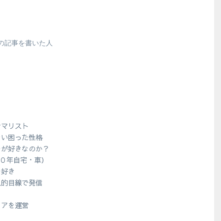
の記事を書いた人
シマリスト
ない困った性格
ラが好きなのか？
１０年自宅・車）
ラ好き
人的目線で発信
？
ィアを運営