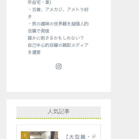
年自宅・車）
・古着、アメカジ、アメトラ好
き
・男の趣味の世界観を超個人的
目線で発信
誰かに刺さるかもしれない？
自己中心的目線の雑記メディア
を運営
人気記事
【大型鏡・ド