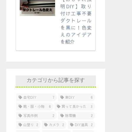
明DIY】取り
付け工事不要
ダクトレール
を黒に！色変
えのアイデア
を紹介
カテゴリから記事を探す
自宅DIY
7
車DIY
6
靴・服・小物
6
買って良かった
3
写真作例
2
除雪機
2
山登り
2
カメラ
2
DIY道具
2