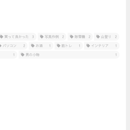
買って良かった
3
写真作例
2
除雪機
2
山登り
2
パソコン
2
お酒
1
筋トレ
1
インテリア
1
1
男の小物
1