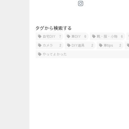
タグから検索する
自宅DIY
7
車DIY
6
靴・服・小物
6
カメラ
2
DIY道具
2
車tips
2
やってよかった