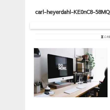
carl-heyerdahl-KE0nC8-58MQ
この