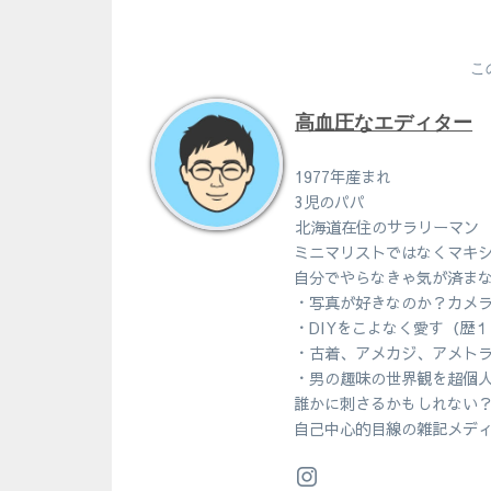
こ
高血圧なエディター
1977年産まれ
3児のパパ
北海道在住のサラリーマン
ミニマリストではなくマキ
自分でやらなきゃ気が済ま
・写真が好きなのか？カメ
・DIYをこよなく愛す（歴
・古着、アメカジ、アメト
・男の趣味の世界観を超個
誰かに刺さるかもしれない
自己中心的目線の雑記メデ