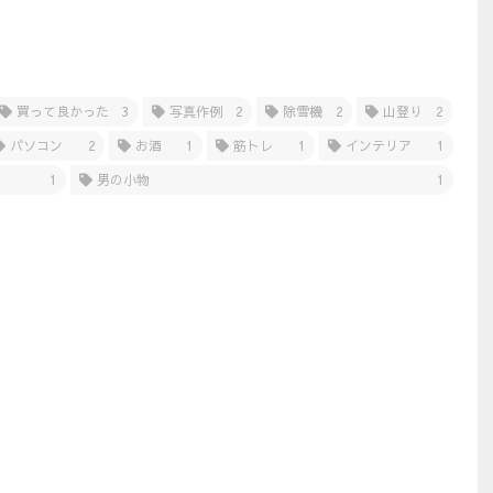
買って良かった
3
写真作例
2
除雪機
2
山登り
2
パソコン
2
お酒
1
筋トレ
1
インテリア
1
1
男の小物
1