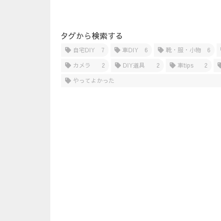
タグから検索する
自宅DIY
7
車DIY
6
靴・服・小物
6
カメラ
2
DIY道具
2
車tips
2
やってよかった