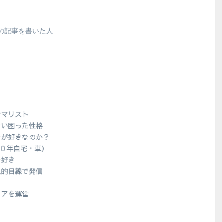
の記事を書いた人
シマリスト
ない困った性格
ラが好きなのか？
１０年自宅・車）
ラ好き
人的目線で発信
？
ィアを運営