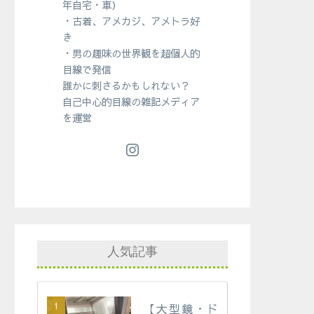
年自宅・車）
・古着、アメカジ、アメトラ好
き
・男の趣味の世界観を超個人的
目線で発信
誰かに刺さるかもしれない？
自己中心的目線の雑記メディア
を運営
人気記事
【大型鏡・ド