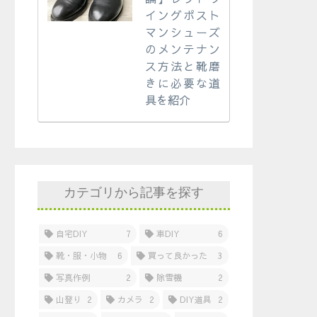
イングポスト
マンシューズ
のメンテナン
ス方法と靴磨
きに必要な道
具を紹介
カテゴリから記事を探す
自宅DIY
7
車DIY
6
靴・服・小物
6
買って良かった
3
写真作例
2
除雪機
2
山登り
2
カメラ
2
DIY道具
2