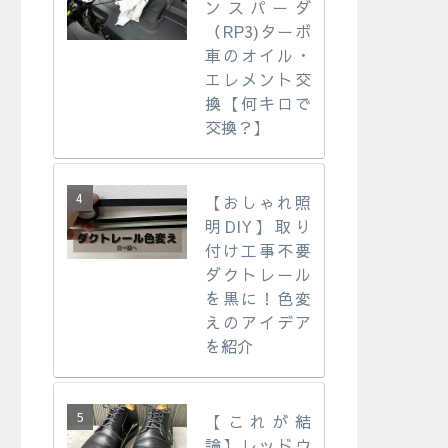
ンスパーダ
（RP3)ターボ
車のオイル・
エレメント交
換【何キロで
交換？】
【おしゃれ照
明DIY】取り
付け工事不要
ダクトレール
を黒に！色変
えのアイデア
を紹介
【これが結
論】レッドウ