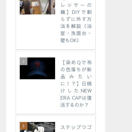
レッサーの
鏡】DIYで割
らずに外す方
法を解説（浴
室・洗面台・
壁もOK）
【染めQで布
の色落ちが新
品みたい
に！？】日焼
けしたNEW
ERA CAPは復
活するのか？
ステップワゴ