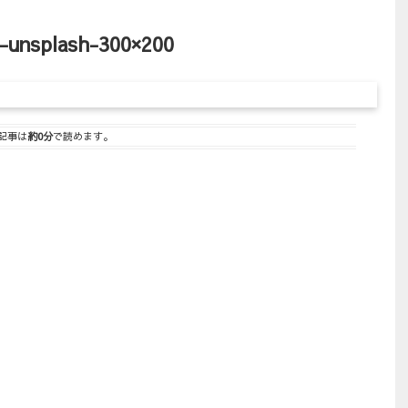
-unsplash-300×200
記事は
約0分
で読めます。